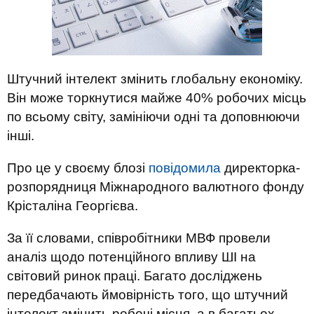
Штучний інтелект змінить глобальну економіку.
Він може торкнутися майже 40% робочих місць
по всьому світу, замініючи одні та доповнюючи
інші.
Про це у своєму блозі
повідомила
директорка-
розпорядниця Міжнародного валютного фонду
Крісталіна Георгієва.
За її словами, співробітники МВФ провели
аналіз щодо потенційного впливу ШІ на
світовий ринок праці. Багато досліджень
передбачають ймовірність того, що штучний
інтелект змінить робочі місця, а в багатьох