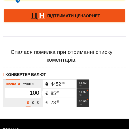
Сталася помилка при отриманні списку
коментарів.
КОНВЕРТЕР ВАЛЮТ
44.52
продати
купити
00
₴
4452
грн
51.97
66
€
85
грн
60.60
47
£
73
$
€
£
грн