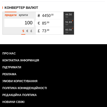
КОНВЕРТЕР ВАЛЮТ
44.50
продати
купити
00
₴
4450
грн
51.93
69
€
85
грн
60.56
48
£
73
$
€
£
грн
ПРО НАС
КОНТАКТНА ІНФОРМАЦІЯ
ПІДТРИМАТИ
РЕКЛАМА
УМОВИ КОРИСТУВАННЯ
ПОЛІТИКА КОНФІДЕНЦІЙНОСТІ
РЕДАКЦІЙНА ПОЛІТИКА
НОВИНИ СВІЖІ