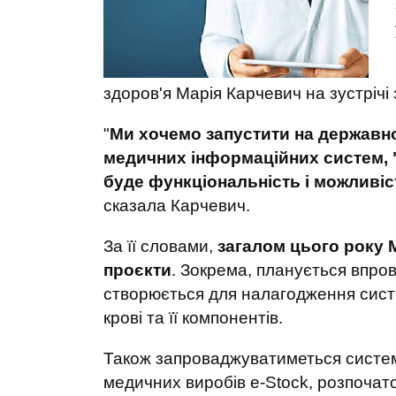
здоров'я Марія Карчевич на зустрічі
"
Ми хочемо запустити на державном
медичних інформаційних систем, "Ді
буде функціональність і можливіс
сказала Карчевич.
За її словами,
загалом цього року 
проєкти
. Зокрема, планується впро
створюється для налагодження систе
крові та її компонентів.
Також запроваджуватиметься система
медичних виробів е-Stock, розпоча