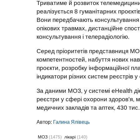
Триватиме й розвиток телемедицини. 
реалізується 8 гуманітарних проєкт
Вони передбачають консультування 
опікових травмах, дистанційне спос
консультування і телерадіологію.
Серед пріоритетів представниця МО
компетентностей, набуття нових нав
проєкти, розробку інформаційної пл
індикатори різних систем реєстрів у
За даними МОЗ, у системі еHealth ді
реєстри у сфері охорони здоров'я, мі
медичних закладів та аптек, 430 тис
Автор:
Галина Ялівець
МОЗ
(1475)
лікарі
(140)