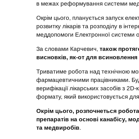
в межах реформування системи меди
Окрім цього, планується запуск еле
розвитку лікарів та розподілу в інте
меддопомоги Електронної системи ох
За словами Карчевич,
також протяг
висновків, як-от для всиновлення
Триватиме робота над технічною мо
фармацевтичними працівниками. Бу
верифікації лікарських засобів з 2
формату, який використовується для р
Окрім цього, розпочнеться робот
препаратів на основі канабісу, мо
та медвиробів
.