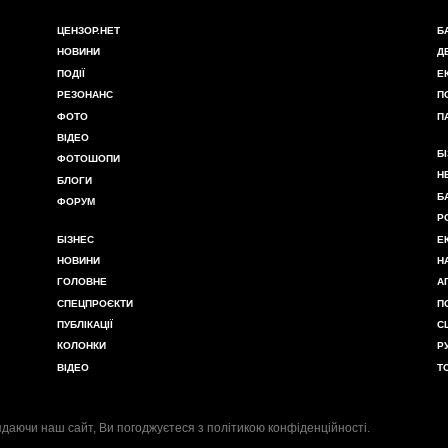
ЦЕНЗОР.НЕТ
Б
НОВИНИ
Д
ПОДІЇ
Е
РЕЗОНАНС
П
ФОТО
П
ВІДЕО
Б
ФОТОШОПИ
Н
БЛОГИ
Б
ФОРУМ
Р
БІЗНЕС
Е
НОВИНИ
Н
ГОЛОВНЕ
А
СПЕЦПРОЄКТИ
П
ПУБЛІКАЦІЇ
С
КОЛОНКИ
Р
ВІДЕО
Т
даючи наш сайт, Ви погоджуєтеся з
політикою конфіденційності
.