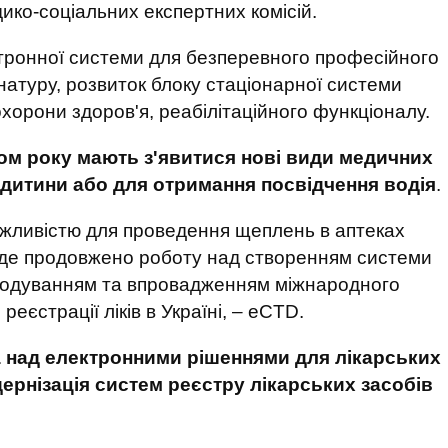
ко-соціальних експертних комісій.
ктронної системи для безперевного професійного
рнатуру, розвиток блоку стаціонарної системи
орони здоров'я, реабілітаційного функціоналу.
ом року мають з'явитися нові види медичних
 дитини або для отримання посвідчення водія
.
жливістю для проведення щеплень в аптеках
де продовжено роботу над створенням системи
D-кодуванням та впровадженням міжнародного
еєстрації ліків в Україні, – eCTD.
а над електронними рішеннями для лікарських
дернізація систем реєстру лікарських засобів