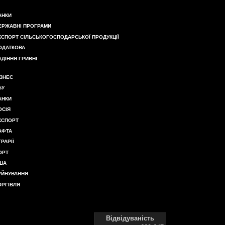
АНКИ
ЕРЖАВНІ ПРОГРАМИ
КСПОРТ СІЛЬСЬКОГОСПОДАРСЬКОЇ ПРОДУКЦІЇ
ОДАТКОВА
АДІННЯ ГРИВНІ
ІЗНЕС
БУ
АНКИ
ОСІЯ
КСПОРТ
АФТА
ГРАРІЇ
ОРТ
ША
УЙНУВАННЯ
ОРГІВЛЯ
Відвідуваність