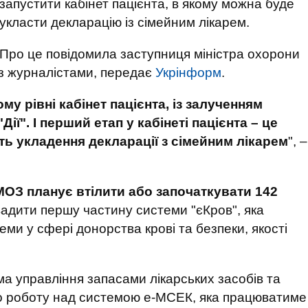
запустити кабінет пацієнта, в якому можна буде
укласти декларацію із сімейним лікарем.
Про це повідомила заступниця міністра охорони
 з журналістами, передає
Укрінформ
.
у рівні кабінет пацієнта, із залученням
ї". І перший етап у кабінеті пацієнта – це
ть укладення декларації з сімейним лікарем
", –
МОЗ планує втілити або започаткувати 142
вадити першу частину системи "єКров", яка
ми у сфері донорства крові та безпеки, якості
 управління запасами лікарських засобів та
то роботу над системою е-МСЕК, яка працюватиме