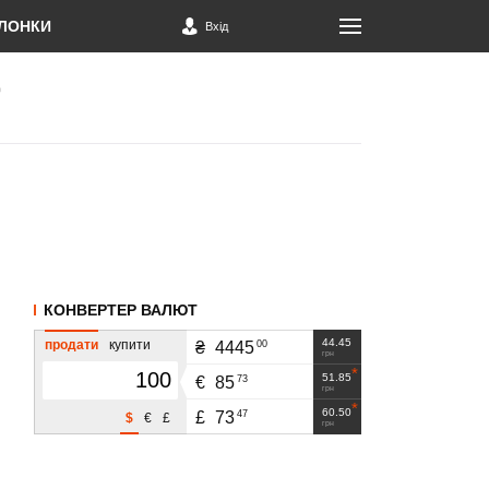
ЛОНКИ
Вхід
КОНВЕРТЕР ВАЛЮТ
44.45
продати
купити
00
₴
4445
грн
51.85
73
€
85
грн
60.50
47
£
73
$
€
£
грн