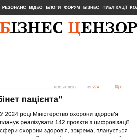
РЕЗОНАНС
ВІДЕО
БЛОГИ
ФОРУМ
БІЗНЕС
ПУБЛІКАЦІЇ
КО
274
0
18.01.24 18:03
бінет пацієнта"
У 2024 році Міністерство охорони здоров’я
планує реалізувати 142 проєкти з цифровізації
сфери охорони здоров’я, зокрема, планується