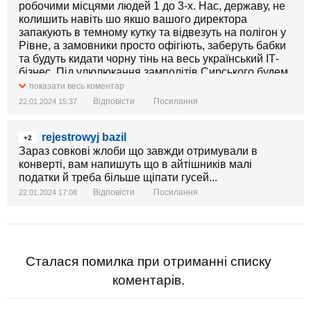
робочими місцями людей 1 до 3-х. Нас, державу, не
колишить навіть шо якшо вашого директора
запакують в темному кутку та відвезуть на полігон у
Рівне, а замовники просто офігіють, заберуть бабки
та будуть кидати чорну тінь на весь український ІТ-
бізнес. Під улюлюкання замполітів Сирського будем
казати «воювати мають всі», а завтра хоч потоп.
показати весь коментар
Хоча, якшо не буде грошей хоч якихось до кінця
Відповісти
Посилання
22.01.2024 15:37
місяця, то нам і без мобілізаціі в 500 тис хана, але
деякі я бачу зібрались голою сракою воювати та
rejestrowyj bazil
вилам
+2
Зараз совкові жлоби що завжди отримували в
конверті, вам напишуть що в айтішників малі
податки й треба більше щіпати гусей...
Відповісти
Посилання
22.01.2024 17:08
Сталася помилка при отриманні списку
коментарів.