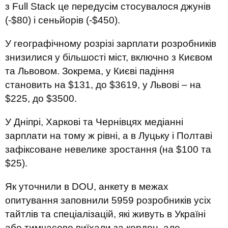
з Full Stack це передусім стосувалося джунів
(-$80) і сеньйорів (-$450).
У географічному розрізі зарплати розробників
знизилися у більшості міст, включно з Києвом
та Львовом. Зокрема, у Києві падіння
становить на $131, до $3619, у Львові – на
$225, до $3500.
У Дніпрі, Харкові та Чернівцях медіанні
зарплати на тому ж рівні, а в Луцьку і Полтаві
зафіксоване невелике зростання (на $100 та
$25).
Як уточнили в DOU, анкету в межах
опитування заповнили 5959 розробників усіх
тайтлів та спеціалізацій, які живуть в Україні
або тимчасово виїхали за кордон, але