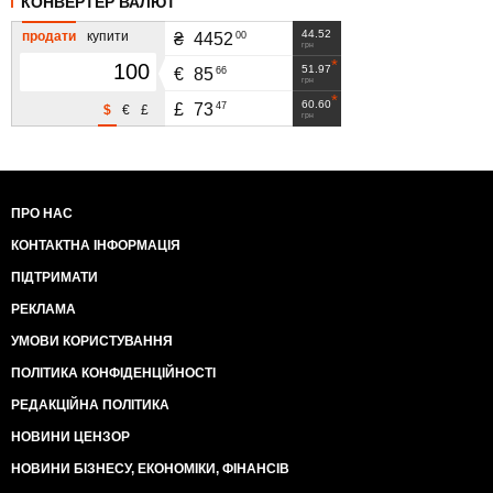
КОНВЕРТЕР ВАЛЮТ
44.52
продати
купити
00
₴
4452
грн
51.97
66
€
85
грн
60.60
47
£
73
$
€
£
грн
ПРО НАС
КОНТАКТНА ІНФОРМАЦІЯ
ПІДТРИМАТИ
РЕКЛАМА
УМОВИ КОРИСТУВАННЯ
ПОЛІТИКА КОНФІДЕНЦІЙНОСТІ
РЕДАКЦІЙНА ПОЛІТИКА
НОВИНИ ЦЕНЗОР
НОВИНИ БІЗНЕСУ, ЕКОНОМІКИ, ФІНАНСІВ