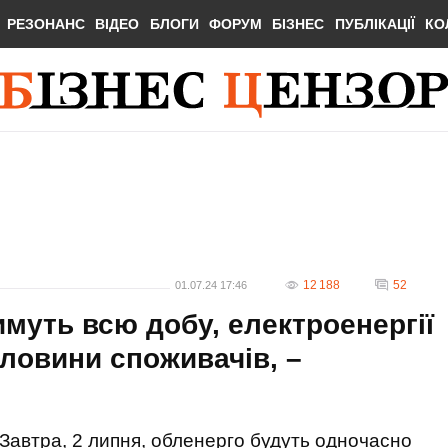
РЕЗОНАНС
ВІДЕО
БЛОГИ
ФОРУМ
БІЗНЕС
ПУБЛІКАЦІЇ
КО
12 188
52
01.07.24 17:46
муть всю добу, електроенергії
оловини споживачів, –
Завтра, 2 липня, обленерго будуть одночасно