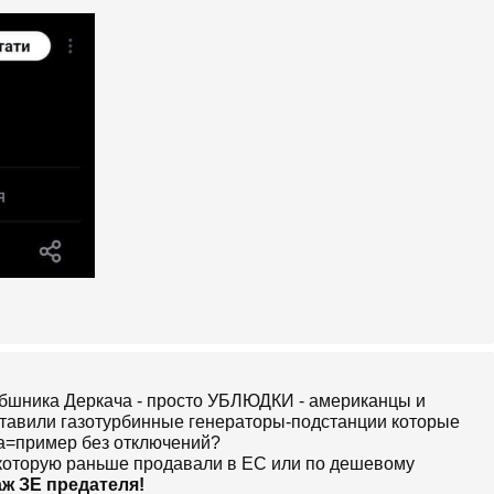
сбшника Деркача - просто УБЛЮДКИ - американцы и
ставили газотурбинные генераторы-подстанции которые
на=пример без отключений?
орую раньше продавали в ЕС или по дешевому
аж ЗЕ предателя!