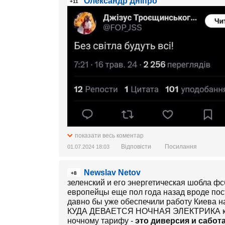
Олександр Дніпро
+11
показати весь коментар
Відповісти
Посилання
01.07.2024 18:03
Newslav Netov
+8
зеленский и его энергетическая шобла ф
европейцы еще пол года назад вроде по
давно бы уже обеспечили работу Киева 
КУДА ДЕВАЕТСЯ НОЧНАЯ ЭЛЕКТРИКА кот
ночному тарифу -
это диверсия и сабот