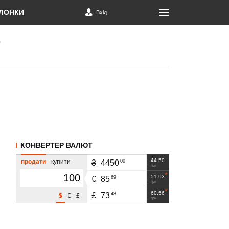
ЛОНКИ
Вхід
КОНВЕРТЕР ВАЛЮТ
44.50
продати
купити
00
₴
4450
грн
51.93
69
€
85
грн
60.56
48
£
73
$
€
£
грн