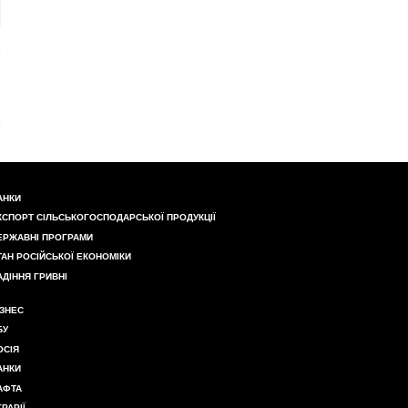
АНКИ
КСПОРТ СІЛЬСЬКОГОСПОДАРСЬКОЇ ПРОДУКЦІЇ
ЕРЖАВНІ ПРОГРАМИ
ТАН РОСІЙСЬКОЇ ЕКОНОМІКИ
АДІННЯ ГРИВНІ
ІЗНЕС
БУ
ОСІЯ
АНКИ
АФТА
ГРАРІЇ