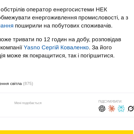
 обстрілів оператор енергосистеми НЕК
 обмежувати енергоживлення промисловості, а з
чання
поширили на побутових споживачів.
оже тривати по 12 годин на добу, розповідав
 компанії
Yasno Сергій Коваленко
. За його
ія може як покращитися, так і погіршитися.
ення світла
(875)
ПІДСУМУВАТИ:
Мені подобається