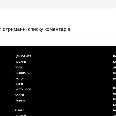
 отриманні списку коментарів.
ЦЕНЗОР.НЕТ
Б
НОВИНИ
Е
ПОДІЇ
Д
РЕЗОНАНС
С
ФОТО
П
ВІДЕО
Б
ФОТОШОПИ
Н
БЛОГИ
Р
ФОРУМ
Б
БІЗНЕС
Н
НОВИНИ
А