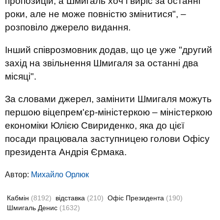
пропозицій, а Шмигаль хоч і виріс за останні
роки, але не може повністю змінитися", –
розповіло джерело видання.
Інший співрозмовник додав, що це уже "другий
захід на звільнення Шмигаля за останні два
місяці".
За словами джерел, замінити Шмигаля можуть
першою віцепрем'єр-міністеркою – міністеркою
економіки Юлією Свириденко, яка до цієї
посади працювала заступницею голови Офісу
президента Андрія Єрмака.
Автор:
Михайло Орлюк
Кабмін
(8192)
відставка
(210)
Офіс Президента
(190)
Шмигаль Денис
(1632)