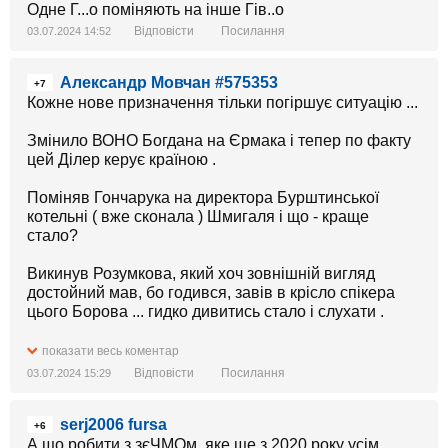
Одне Г...о поміняють на інше Гів..о
Відповісти
Посилання
03.07.2024 14:52
Александр Мовчан #575353
+7
Кожне нове призначення тільки погіршує ситуацію ...
Змінило ВОНО Богдана на Єрмака і тепер по факту
цей Ділер керує країною .
Поміняв Гончарука на директора Бурштинської
котельні ( вже сконала ) Шмигаля і що - краще
стало?
Викинув Розумкова, який хоч зовнішній вигляд
достойний мав, бо годився, завів в крісло спікера
цього Борова ... гидко дивитись стало і слухати .
Був більш-менш нормальний Главком Залужний зі
показати весь коментар
своєю генеральскою командою, так ВОНО
Відповісти
Посилання
03.07.2024 15:29
приревнувало до його популярності і вичавило з
ЗСУ разом з 20 генералами ... і це під час війни - ось
serj2006 fursa
і маємо Авдіївку, наступ Орди в Харківській області,
+6
зруйновану тепло генерацію та гідрогенерацію ...
А що робити з зєЧМОм, яке ще з 2020 року усім