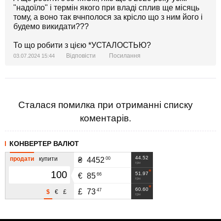
"надоїло" і термін якого при владі сплив ще місяць
Був міністром оборони Резніков, корупціонер, але
тому, а воно так вчнполося за крісло що з ним його і
трохи знався, як контактувати с західними
будемо викидати???
партнерами. А тепер замість еврея-адвоката маємо
ісламіста з виглядом бойовика Хамасу та з його
То що робити з цією *УСТАЛОСТЬЮ?
родиною, що мешкає в Америці.
Відповісти
Посилання
03.07.2024 15:44
І так в усіх кадрових рішеннях .
Так, що слід очікувати погіршення ситуації ... ЦЕЙ та
ЦІ вперто тягнуть скривавлену Україну до прірви під
Сталася помилка при отриманні списку
задоволене мовчання лоха73%.
коментарів.
КОНВЕРТЕР ВАЛЮТ
44.52
продати
купити
00
₴
4452
грн
51.97
66
€
85
грн
60.60
47
£
73
$
€
£
грн