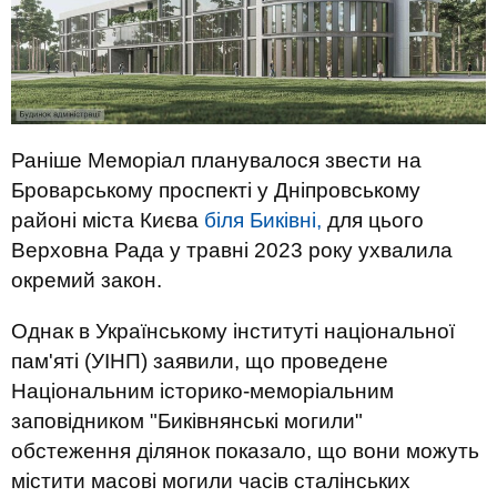
Раніше Меморіал планувалося звести на
Броварському проспекті у Дніпровському
районі міста Києва
біля Биківні,
для цього
Верховна Рада у травні 2023 року ухвалила
окремий закон.
Однак в Українському інституті національної
пам'яті (УІНП) заявили, що проведене
Національним історико-меморіальним
заповідником "Биківнянські могили"
обстеження ділянок показало, що вони можуть
містити масові могили часів сталінських