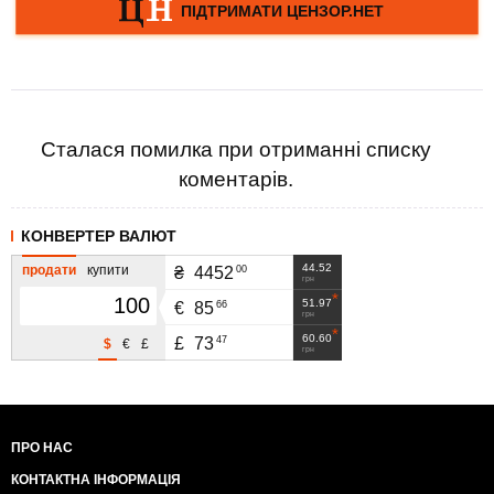
Сталася помилка при отриманні списку
коментарів.
КОНВЕРТЕР ВАЛЮТ
44.52
продати
купити
00
₴
4452
грн
51.97
66
€
85
грн
60.60
47
£
73
$
€
£
грн
ПРО НАС
КОНТАКТНА ІНФОРМАЦІЯ