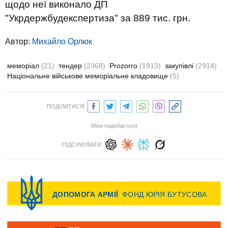
щодо неї виконало ДП
"Укрдержбудекспертиза" за 889 тис. грн.
Автор:
Михайло Орлюк
меморіал
(21)
тендер
(2368)
Prozorro
(1913)
закупівлі
(2914)
Національне військове меморіальне кладовище
(5)
ПОДІЛИТИСЯ:
Мені подобається
ПІДСУМУВАТИ: