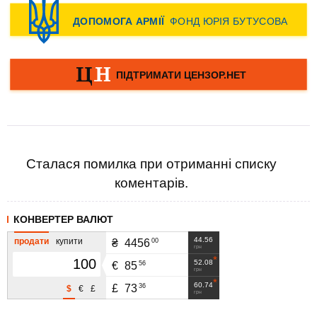
Сталася помилка при отриманні списку
коментарів.
КОНВЕРТЕР ВАЛЮТ
44.56
продати
купити
00
₴
4456
грн
52.08
56
€
85
грн
60.74
36
£
73
$
€
£
грн