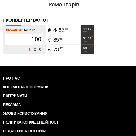
коментарів.
КОНВЕРТЕР ВАЛЮТ
44.52
продати
купити
00
₴
4452
грн
51.97
66
€
85
грн
60.60
47
£
73
$
€
£
грн
ПРО НАС
КОНТАКТНА ІНФОРМАЦІЯ
ПІДТРИМАТИ
РЕКЛАМА
УМОВИ КОРИСТУВАННЯ
ПОЛІТИКА КОНФІДЕНЦІЙНОСТІ
РЕДАКЦІЙНА ПОЛІТИКА