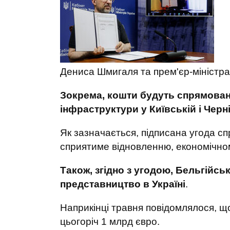
Дениса Шмигаля та прем'єр-міністра
Зокрема, кошти будуть спрямовані
інфраструктури у Київській і Черн
Як зазначається, підписана угода сп
сприятиме відновленню, економічном
Також, згідно з угодою, Бельгійсь
представництво в Україні
.
Наприкінці травня повідомлялося, щ
цьогоріч 1 млрд євро.