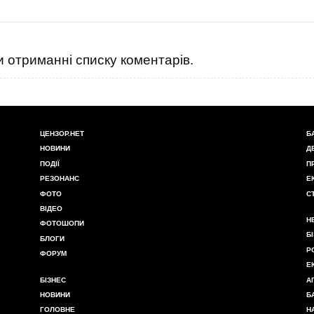
 отриманні списку коментарів.
ЦЕНЗОР.НЕТ
Б
НОВИНИ
Д
ПОДІЇ
П
РЕЗОНАНС
Е
ФОТО
С
ВІДЕО
Н
ФОТОШОПИ
Б
БЛОГИ
Р
ФОРУМ
Е
БІЗНЕС
А
НОВИНИ
Б
ГОЛОВНЕ
Н