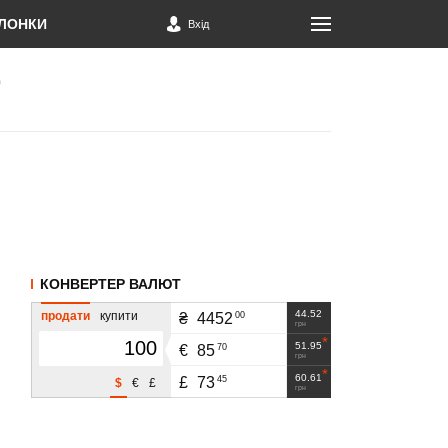
ЛОНКИ
Вхід
КОНВЕРТЕР ВАЛЮТ
44.52
продати
купити
00
₴
4452
грн
51.95
70
€
85
грн
60.61
45
£
73
$
€
£
грн