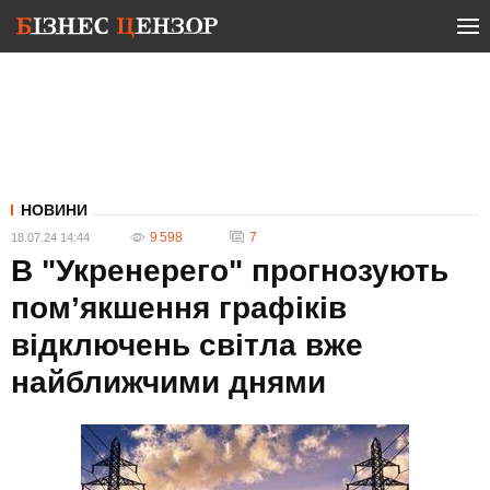
НОВИНИ
9 598
7
18.07.24 14:44
В "Укренерего" прогнозують
пом’якшення графіків
відключень світла вже
найближчими днями