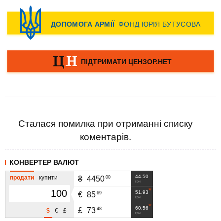
Сталася помилка при отриманні списку
коментарів.
КОНВЕРТЕР ВАЛЮТ
44.50
продати
купити
00
₴
4450
грн
51.93
69
€
85
грн
60.56
48
£
73
$
€
£
грн