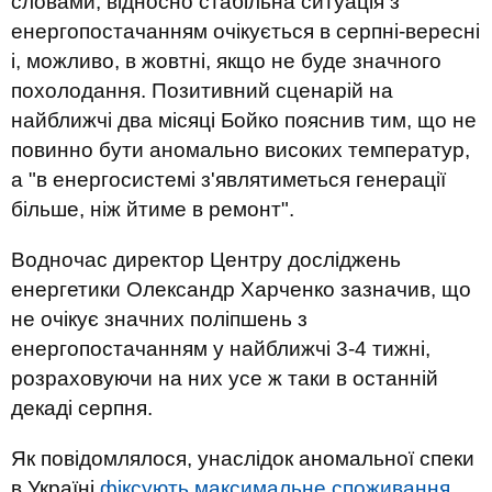
словами, відносно стабільна ситуація з
енергопостачанням очікується в серпні-вересні
і, можливо, в жовтні, якщо не буде значного
похолодання. Позитивний сценарій на
найближчі два місяці Бойко пояснив тим, що не
повинно бути аномально високих температур,
а "в енергосистемі з'являтиметься генерації
більше, ніж йтиме в ремонт".
Водночас директор Центру досліджень
енергетики Олександр Харченко зазначив, що
не очікує значних поліпшень з
енергопостачанням у найближчі 3-4 тижні,
розраховуючи на них усе ж таки в останній
декаді серпня.
Як повідомлялося, унаслідок аномальної спеки
в Україні
фіксують максимальне споживання