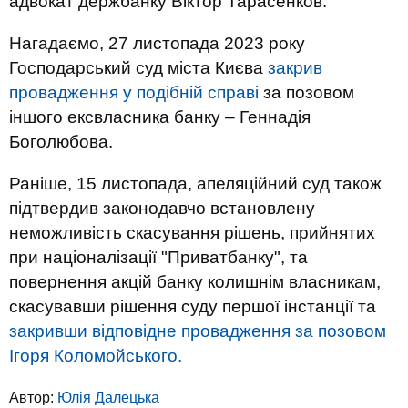
адвокат держбанку Віктор Тарасенков.
Нагадаємо, 27 листопада 2023 року
Господарський суд міста Києва
закрив
провадження у подібній справі
за позовом
іншого ексвласника банку – Геннадія
Боголюбова.
Раніше, 15 листопада, апеляційний суд також
підтвердив законодавчо встановлену
неможливість скасування рішень, прийнятих
при націоналізації "Приватбанку", та
повернення акцій банку колишнім власникам,
скасувавши рішення суду першої інстанції та
закривши відповідне провадження за позовом
Ігоря Коломойського.
Автор:
Юлiя Далецька