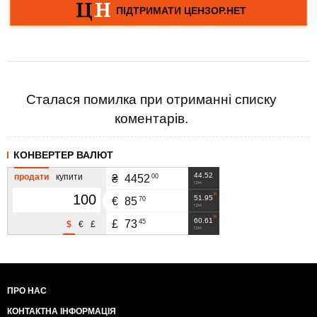
Сталася помилка при отриманні списку
коментарів.
КОНВЕРТЕР ВАЛЮТ
44.52
продати
купити
00
₴
4452
грн
51.95
70
€
85
грн
60.61
45
£
73
$
€
£
грн
ПРО НАС
КОНТАКТНА ІНФОРМАЦІЯ