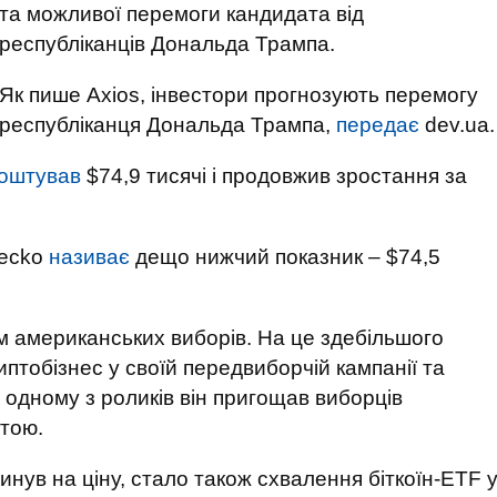
та можливої перемоги кандидата від
республіканців Дональда Трампа.
Як пише Axios, інвестори прогнозують перемогу
республіканця Дональда Трампа,
передає
dev.ua.
оштував
$74,9 тисячі і продовжив зростання за
Gecko
називає
дещо нижчий показник – $74,5
ям американських виборів. На це здебільшого
птобізнес у своїй передвиборчій кампанії та
 одному з роликів він пригощав виборців
ютою.
нув на ціну, стало також схвалення біткоїн-ETF 