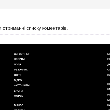
 отриманні списку коментарів.
ЦЕНЗОР.НЕТ
Б
НОВИНИ
Е
ПОДІЇ
Д
РЕЗОНАНС
С
ФОТО
П
ВІДЕО
Б
ФОТОШОПИ
Н
БЛОГИ
Р
ФОРУМ
Б
БІЗНЕС
Н