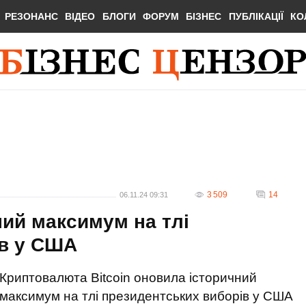
РЕЗОНАНС
ВІДЕО
БЛОГИ
ФОРУМ
БІЗНЕС
ПУБЛІКАЦІЇ
КО
3 509
14
06.11.24 09:31
ний максимум на тлі
ів у США
Криптовалюта Bitcoin оновила історичний
максимум на тлі президентських виборів у США