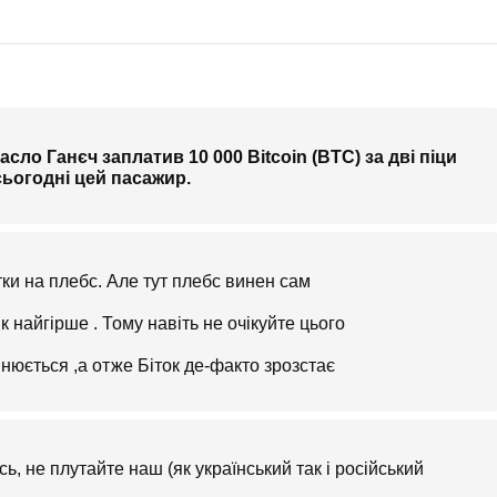
ло Ганєч заплатив 10 000 Bitcoin (BTC) за дві піци
 сьогодні цей пасажир.
тки на плебс. Але тут плебс винен сам
як найгірше . Тому навіть не очікуйте цього
нюється ,а отже Біток де-факто зрозстає
сь, не плутайте наш (як український так і російський