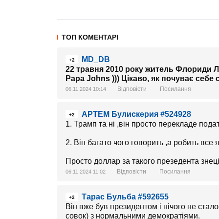
ТОП КОМЕНТАРІ
MD_DB
+2
22 травня 2010 року житель Флориди Лас
Papa Johns ))) Цікаво, як почуває себе
Відповісти
Посилання
06.11.2024 10:14
АРТЕМ Булискерия #524928
+2
1. Трамп та ні ,він просто перекладе пода
2. Він багато чого говорить ,а робить все 
Просто доллар за такого презедента знеці
Відповісти
Посилання
06.11.2024 11:02
Тарас Бульба #592655
+2
Він вже був президентом і нічого не стало
совок) з нормальними демократіями.