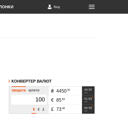
ЛОНКИ
Вхід
КОНВЕРТЕР ВАЛЮТ
44.50
продати
купити
00
₴
4450
грн
51.93
69
€
85
грн
60.56
48
£
73
$
€
£
грн