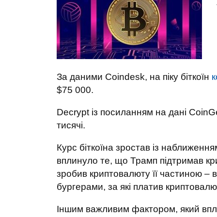
За даними Coindesk, на піку біткоїн
к
$75 000.
Decrypt із посиланням на дані Coin
тисячі.
Курс біткоїна зростав із наближенн
вплинуло те, що Трамп підтримав кри
зробив криптовалюту її частиною – в
бургерами, за які платив криптовал
Іншим важливим фактором, який впли