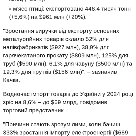
м’ясо птиці: експортовано 448,4 тисяч тонн
(+5,6%) на $961 млн (+20%).
"Зростання виручки від експорту основних
металургійних товарів склало 52% для
напівфабрикатів ($927 млн), 38,9% для
гарячекатаного прокату ($809 млн), 125% для
труб ($590 млн), 6,1% для чавуну ($500 млн) та
19,3% для прутків ($156 млн)", – зазначив
Качка.
Водночас імпорт товарів до України у 2024 році
зріс на 8,6% – до $69 млрд, повідомив
торговий представник.
"Причини стають зрозумілими, коли бачиш
333% зростання імпорту електроенергії ($669