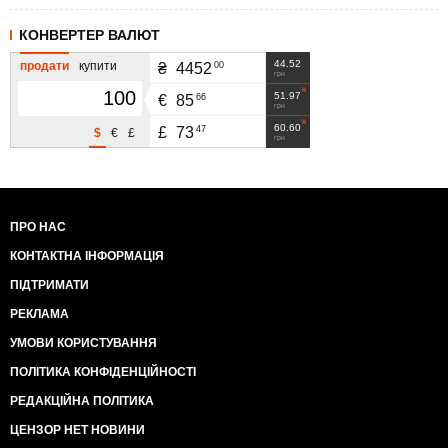
КОНВЕРТЕР ВАЛЮТ
44.52
продати
купити
00
₴
4452
грн
51.97
66
€
85
грн
60.60
47
£
73
$
€
£
грн
ПРО НАС
КОНТАКТНА ІНФОРМАЦІЯ
ПІДТРИМАТИ
РЕКЛАМА
УМОВИ КОРИСТУВАННЯ
ПОЛІТИКА КОНФІДЕНЦІЙНОСТІ
РЕДАКЦІЙНА ПОЛІТИКА
ЦЕНЗОР НЕТ НОВИНИ