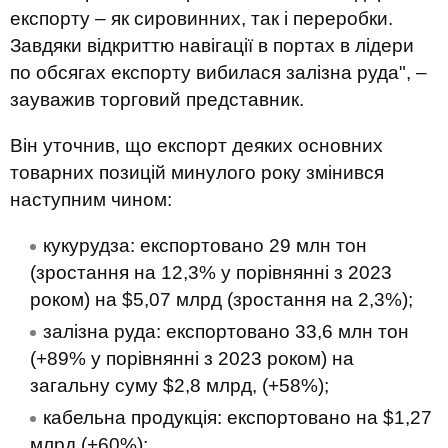
експорту – як сировинних, так і переробки.
Завдяки відкриттю навігації в портах в лідери
по обсягах експорту вибилася залізна руда", –
зауважив торговий представник.
Він уточнив, що експорт деяких основних
товарних позицій минулого року змінився
наступним чином:
кукурудза: експортовано 29 млн тон
(зростання на 12,3% у порівнянні з 2023
роком) на $5,07 млрд (зростання на 2,3%);
залізна руда: експортовано 33,6 млн тон
(+89% у порівнянні з 2023 роком) на
загальну суму $2,8 млрд, (+58%);
кабельна продукція: експортовано на $1,27
млрд (+60%);