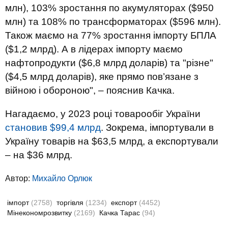
млн), 103% зростання по акумуляторах ($950
млн) та 108% по трансформаторах ($596 млн).
Також маємо на 77% зростання імпорту БПЛА
($1,2 млрд). А в лідерах імпорту маємо
нафтопродукти ($6,8 млрд доларів) та "різне"
($4,5 млрд доларів), яке прямо пов’язане з
війною і обороною", – пояснив Качка.
Нагадаємо, у 2023 році товарообіг України
становив $99,4 млрд
. Зокрема, імпортували в
Україну товарів на $63,5 млрд, а експортували
– на $36 млрд.
Автор:
Михайло Орлюк
імпорт
(2758)
торгівля
(1234)
експорт
(4452)
Мінекономрозвитку
(2169)
Качка Тарас
(94)