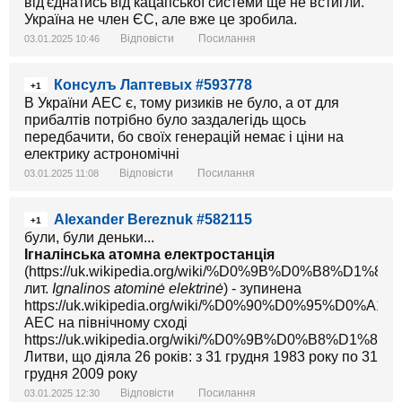
від'єднатись від кацапської системи ще не встигли.
Україна не член ЄС, але вже це зробила.
Відповісти
Посилання
03.01.2025 10:46
Консулъ Лаптевых #593778
+1
В України АЕС є, тому ризиків не було, а от для
прибалтів потрібно було заздалегідь щось
передбачити, бо своїх генерацій немає і ціни на
електрику астрономічні
Відповісти
Посилання
03.01.2025 11:08
Alexander Bereznuk #582115
+1
були, були деньки...
Ігналінська атомна електростанція
(https://uk.wikipedia.org/wiki/%D0%9B%D0%
лит.
Ignalinos atominė elektrinė
) - зупинена
https://uk.wikipedia.org/wiki/%D0%90%D0%95%D0%A1
АЕС на північному сході
https://uk.wikipedia.org/wiki/%D0%9B%D0%B8%D1%
Литви, що діяла 26 років: з 31 грудня 1983 року по 31
грудня 2009 року
Відповісти
Посилання
03.01.2025 12:30