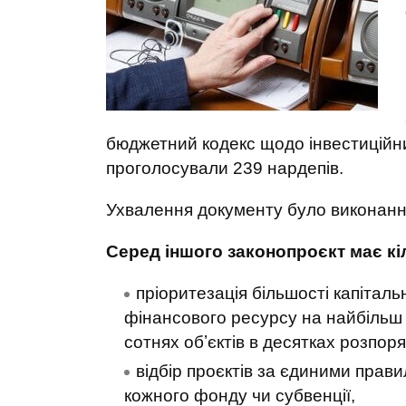
бюджетний кодекс щодо інвестиційних
проголосували 239 нардепів.
Ухвалення документу було виконан
Серед іншого законопроєкт має к
пріоритезація більшості капітальн
фінансового ресурсу на найбільш
сотнях обʼєктів в десятках розпор
відбір проєктів за єдиними прави
кожного фонду чи субвенції,