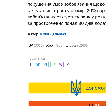
порушення умов зобов'язання щодо як
стягується штраф у розмірі 20% варт
зобов'язання стягується пеня у розм
за прострочення понад 30 днів додат
Автор:
Юлiя Далецька
ВР
(3016)
зброя
(986)
штраф
(1263)
ПОДІЛИТИСЯ: