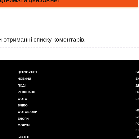
 отриманні списку коментарів.
ЦЕНЗОР.НЕТ
Б
НОВИНИ
Е
ПОДІЇ
Д
РЕЗОНАНС
П
ФОТО
Е
ВІДЕО
Н
ФОТОШОПИ
Б
БЛОГИ
Р
ФОРУМ
Е
БІЗНЕС
Н