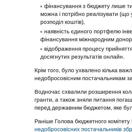
фінансування з бюджету лише тих 
можна і потрібно реалізувати (що
розподіл коштів),
наявність єдиного портфелю інве
фінансування міжнародним донор
відображення процесу прийняття 
досягнутих результатів онлайн.
Крім того, було ухвалено кілька важ
недобросовісним постачальникам за 
Водночас схвалили розширення кола 
гранти, а також зняли питання погаш
перед державним бюджетом, яке бул
Раніше Голова бюджетного комітету
недобросовісних постачальників збро