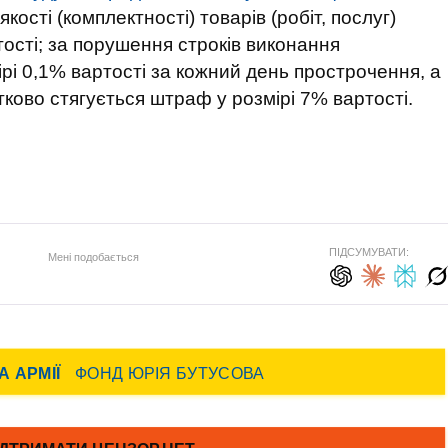
ості (комплектності) товарів (робіт, послуг)
ості; за порушення строків виконання
ірі 0,1% вартості за кожний день прострочення, а
ково стягується штраф у розмірі 7% вартості.
ПІДСУМУВАТИ:
Мені подобається