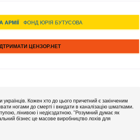
и українців. Кожен хто до цього причетний є закінченим
вати ногами до смерті і вкидати в каналізацію шматками.
 тупою, лінивою і недієздатною. "Розумний думає як
Гральний бізнес це масове виробництво лохів для