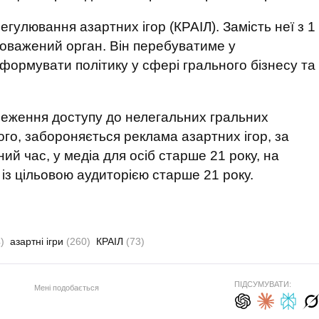
регулювання азартних ігор (КРАІЛ). Замість неї з 1
оважений орган. Він перебуватиме у
формувати політику у сфері грального бізнесу та
еження доступу до нелегальних гральних
того, забороняється реклама азартних ігор, за
ий час, у медіа для осіб старше 21 року, на
з цільовою аудиторією старше 21 року.
)
азартні ігри
(260)
КРАІЛ
(73)
ПІДСУМУВАТИ:
Мені подобається