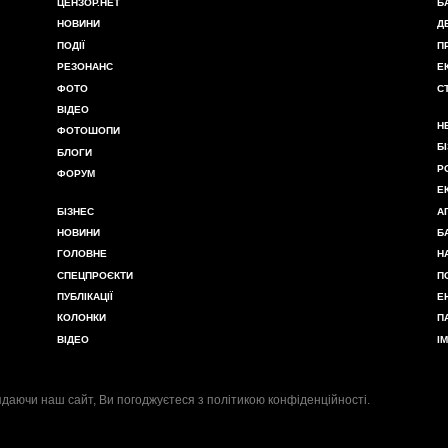
ЦЕНЗОР.НЕТ
Б
НОВИНИ
Д
ПОДІЇ
П
РЕЗОНАНС
Е
ФОТО
С
ВІДЕО
Н
ФОТОШОПИ
Б
БЛОГИ
Р
ФОРУМ
Е
БІЗНЕС
А
НОВИНИ
Б
ГОЛОВНЕ
Н
СПЕЦПРОЄКТИ
П
ПУБЛІКАЦІЇ
Е
КОЛОНКИ
П
ВІДЕО
І
даючи наш сайт, Ви погоджуєтеся з
політикою конфіденційності
.