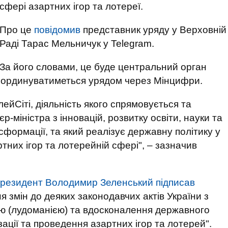
сфері азартних ігор та лотереї.
Про це
повідомив
представник уряду у Верховній
Раді Тарас Мельничук у Telegram.
За його словами, це буде центральний орган
 координуватиметься урядом через Мінцифри.
йСіті, діяльність якого спрямовується та
-міністра з інновацій, розвитку освіти, науки та
сформації, та який реалізує державну політику у
ртних ігор та лотерейній сфері", – зазначив
президент Володимир Зеленський підписав
 змін до деяких законодавчих актів України з
тю (лудоманією) та вдосконалення державного
ації та проведення азартних ігор та лотерей".