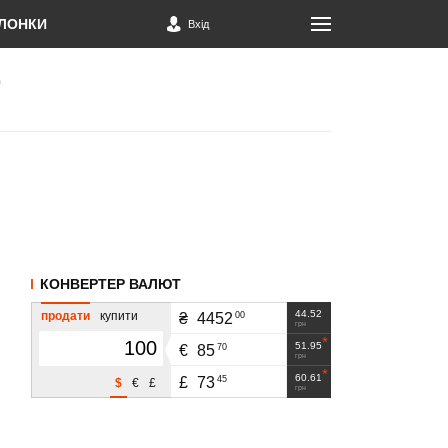
ЛОНКИ
Вхід
КОНВЕРТЕР ВАЛЮТ
44.52
продати
купити
00
₴
4452
грн
51.95
70
€
85
грн
60.61
45
£
73
$
€
£
грн