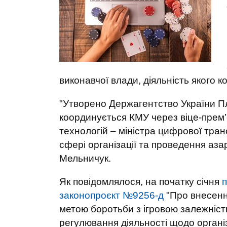
виконавчої влади, діяльність якого
"Утворено Держагентство України Пле
координується КМУ через віце-прем’єр
технологій – міністра цифрової тран
сфері організації та проведення аза
Мельничук.
Як повідомлялося, на початку січня
законопроєкт №9256-д
"Про внесення
метою боротьби з ігровою залежніс
регулювання діяльності щодо організ