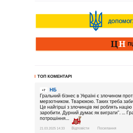
ТОП КОМЕНТАРІ
НБ
+7
Гральний бізнес в Україні є злочином прот
мерзотником. Тварюкою. Таких треба заби
Це найгірші з злочинців які роблять націю
заробити. Дурний думає як виграти". ... 
потрошіння...
Відповісти
Посилання
21.03.2025 14:33