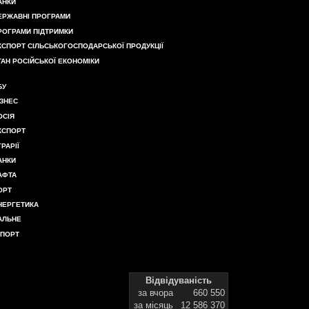
АНКИ
ЕРЖАВНІ ПРОГРАМИ
РОГРАМИ ПІДТРИМКИ
КСПОРТ СІЛЬСЬКОГОСПОДАРСЬКОЇ ПРОДУКЦІЇ
ТАН РОСІЙСЬКОЇ ЕКОНОМІКИ
БУ
ІЗНЕС
ОСІЯ
КСПОРТ
ГРАРІЇ
АНКИ
АФТА
ОРТ
НЕРГЕТИКА
АЛЬНЕ
МПОРТ
Відвідуваність
за вчора
660 550
за місяць
12 586 370