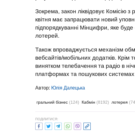
Зокрема, закон ліквідовує Комісію з 
квітня має запрацювати новий уповн
підпорядкуванні Мінцифри, яке буде 
лотерей.
Також впроваджується механізм обм
вебсайтів/мобільних додатків. Крім 
винятком телебачення та радіо в нічн
платформах та пошукових системах і
Автор:
Юлiя Далецька
гральний бізнес
(124)
Кабмін
(8192)
лотерея
(74
ПОДІЛИТИСЯ: