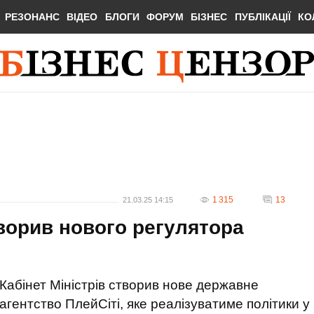
РЕЗОНАНС
ВІДЕО
БЛОГИ
ФОРУМ
БІЗНЕС
ПУБЛІКАЦІЇ
КО
1 315
13
21.03.25 14:15
творив нового регулятора
Кабінет Міністрів створив нове державне
агентство ПлейСіті, яке реалізуватиме політики у