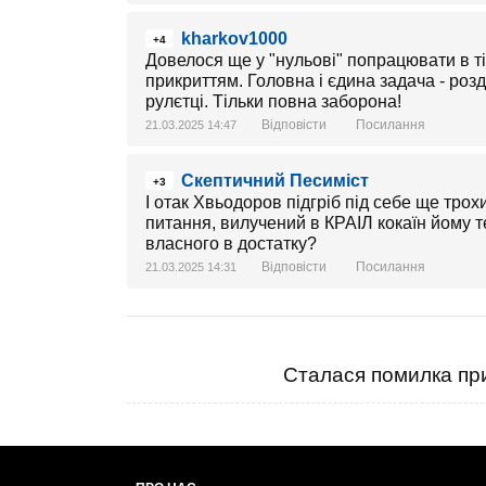
kharkov1000
+4
Довелося ще у "нульові" попрацювати в тій
прикриттям. Головна і єдина задача - роз
рулєтці. Тільки повна заборона!
Відповісти
Посилання
21.03.2025 14:47
Скептичний Песиміст
+3
І отак Хвьодоров підгріб під себе ще тро
питання, вилучений в КРАІЛ кокаїн йому т
власного в достатку?
Відповісти
Посилання
21.03.2025 14:31
Сталася помилка при