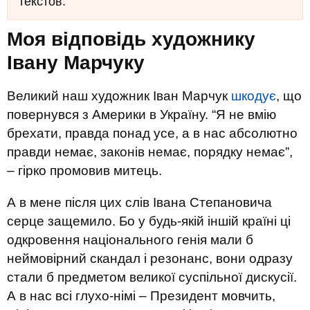
текстов.
Моя відповідь художнику
Івану Марчуку
Великий наш художник Іван Марчук
шкодує
, що
повернувся з Америки в Україну. “Я не вмію
брехати, правда понад усе, а в нас абсолютно
правди немає, законів немає, порядку немає”,
– гірко промовив митець.
А в мене після цих слів Івана Степановича
серце защемило. Бо у будь-якій іншій країні ці
одкровення національного генія мали б
неймовірний скандал і резонанс, вони одразу
стали б предметом великої суспільної дискусії.
А в нас всі глухо-німі – Президент мовчить,