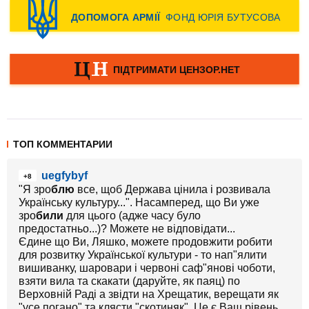
ТОП КОММЕНТАРИИ
uegfybyf
+8
"Я зро
блю
все, щоб Держава цінила і розвивала
Українську культуру...". Насамперед, що Ви уже
зро
били
для цього (адже часу було
предостатньо...)? Можете не відповідати...
Єдине що Ви, Ляшко, можете продовжити робити
для розвитку Української культури - то нап"ялити
вишиванку, шаровари і червоні саф"янові чоботи,
взяти вила та скакати (даруйте, як паяц) по
Верховній Раді а звідти на Хрещатик, верещати як
"усе погано" та клясти "скотиняк". Це є Ваш рівень