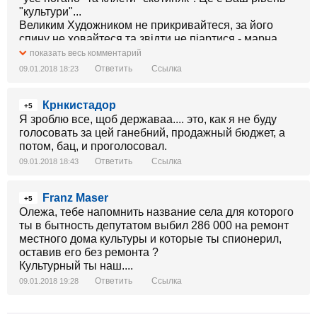
"культури"...
Великим Художником не прикривайтеся, за його
спину не ховайтеся та звідти не піартися - марна
справа. "Видко пана по халявах..."
показать весь комментарий
Ответить
Ссылка
09.01.2018 18:23
Крнкистадор
+5
Я зроблю все, щоб державаа.... это, как я не буду
голосовать за цей ганебний, продажный бюджет, а
потом, бац, и проголосовал.
Ответить
Ссылка
09.01.2018 18:43
Franz Maser
+5
Олежа, тебе напомнить название села для которого
ты в бытность депутатом выбил 286 000 на ремонт
местного дома культуры и которые ты спионерил,
оставив его без ремонта ?
Культурный ты наш....
Ответить
Ссылка
09.01.2018 19:28