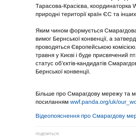
Тарасова-Красієва, координаторка W
природні території країн ЄС та інших
Яким чином формується Смарагдова 
вимог Бернської конвенції, а затвер
проводяться Європейською комісією.
травня у Києві і буде присвячений пт
статус об’єктів-кандидатів Смарагдо
Бернської конвенції.
Більше про Смарагдову мережу та 
посиланням
wwf.panda.org/uk/our_w
Відеопояснення про Смарагдову ме
ПОДЕЛИТЬСЯ: