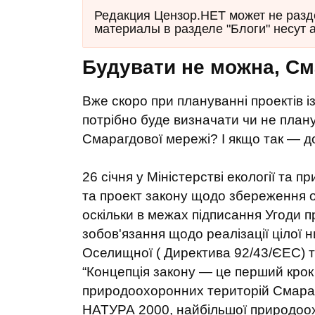
Редакция Цензор.НЕТ может не разд
материалы в разделе "Блоги" несут 
Будувати не можна, С
Вже скоро при плануванні проектів із
потрібно буде визначати чи не плану
Смарагдової мережі? І якщо так — д
26 січня у Міністерстві екології та
та проект закону щодо збереження о
оскільки в межах підписання Угоди п
зобов'язання щодо реалізації цілої
Оселищної ( Директива 92/43/ЄEC) т
“Концепція закону — це перший крок 
природоохоронних територій Смараг
НАТУРА 2000, найбільшої природоох