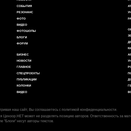
СОБЫТИЯ
А
РЕЗОНАНС
У
ФОТО
Р
ВИДЕО
О
ФОТОШОПЫ
З
БЛОГИ
Д
ФОРУМ
К
БИЗНЕС
А
НОВОСТИ
У
ГЛАВНОЕ
Р
СПЕЦПРОЕКТЫ
П
ПУБЛИКАЦИИ
Д
КОЛОНКИ
Г
ВИДЕО
В
ривая наш сайт, Вы соглашаетесь с
политикой конфиденциальности
.
я Цензор.НЕТ может не разделять позицию авторов. Ответственность за ма
ле "Блоги" несут авторы текстов.