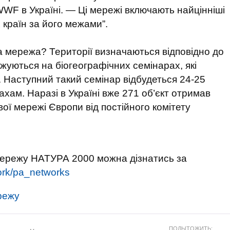
WF в Україні. — Ці мережі включають найцінніші
 країн за його межами”.
мережа? Території визначаються відповідно до
джуються на біогеографічних семінарах, які
 Наступний такий семінар відбудеться 24-25
ахам. Наразі в Україні вже 271 об’єкт отримав
вої мережі Європи від постійного комітету
мережу НАТУРА 2000 можна дізнатись за
ork/pa_networks
режу
ПОДЫТОЖИТЬ: