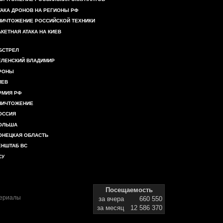
ТАКА ДРОНОВ НА РЕГИОНЫ РФ
НИЧТОЖЕНИЕ РОССИЙСКОЙ ТЕХНИКИ
АКЕТНАЯ АТАКА НА КИЕВ
БСТРЕЛ
ЕЛЕНСКИЙ ВЛАДИМИР
РОНЫ
ИЕВ
РМИЯ РФ
НИЧТОЖЕНИЕ
ОССИЯ
ОЛЬША
ОНЕЦКАЯ ОБЛАСТЬ
ЕНШТАБ ВС
СУ
Посещаемость
териалы
за вчера
660 550
за месяц
12 586 370