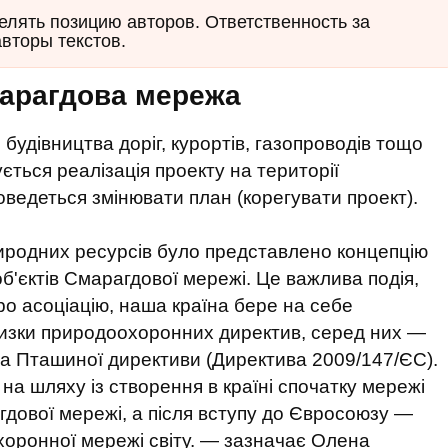
елять позицию авторов. Ответственность за
авторы текстов.
марагдова мережа
 будівництва доріг, курортів, газопроводів тощо
ється реалізація проекту на території
оведеться змінювати план (корегувати проект).
 природних ресурсів було представлено концепцію
б'єктів Смарагдової мережі. Це важлива подія,
ро асоціацію, наша країна бере на себе
 низки природоохоронних директив, серед них —
а Пташиної директиви (Директива 2009/147/ЄС).
на шляху із створення в країні спочатку мережі
дової мережі, а після вступу до Євросоюзу —
оронної мережі світу. — зазначає Олена