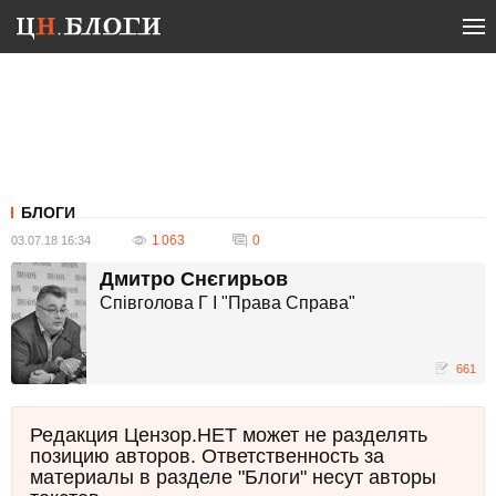
БЛОГИ
1 063
0
03.07.18 16:34
Дмитро Снєгирьов
Cпівголова Г І "Права Справа"
661
Редакция Цензор.НЕТ может не разделять
позицию авторов. Ответственность за
материалы в разделе "Блоги" несут авторы