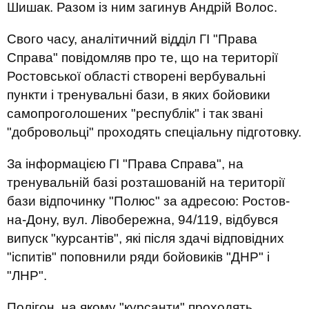
Шишак. Разом із ним загинув Андрій Волос.
Свого часу, аналітичний відділ ГІ "Права
Справа" повідомляв про те, що на території
Ростовської області створені вербувальні
пункти і тренувальні бази, в яких бойовики
самопроголошених "республік" і так звані
"добровольці" проходять спеціальну підготовку.
За інформацією ГІ "Права Справа", на
тренувальній базі розташованій на території
бази відпочинку "Полюс" за адресою: Ростов-
на-Дону, вул. Лівобережна, 94/119, відбувся
випуск "курсантів", які після здачі відповідних
"іспитів" поповнили ряди бойовиків "ДНР" і
"ЛНР".
Полігон, на якому "курсанти" проходять