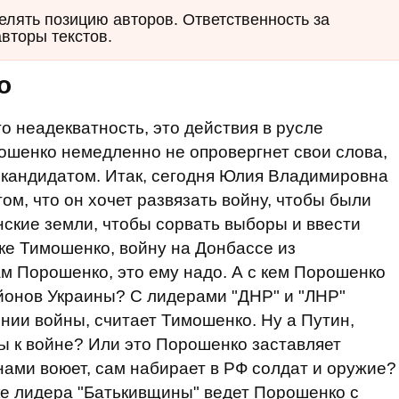
елять позицию авторов. Ответственность за
авторы текстов.
о
то неадекватность, это действия в русле
ошенко немедленно не опровергнет свои слова,
 кандидатом. Итак, сегодня Юлия Владимировна
м, что он хочет развязать войну, чтобы были
ские земли, чтобы сорвать выборы и ввести
ике Тимошенко, войну на Донбассе из
м Порошенко, это ему надо. А с кем Порошенко
йонов Украины? С лидерами "ДНР" и "ЛНР"
ии войны, считает Тимошенко. Ну а Путин,
ны к войне? Или это Порошенко заставляет
нами воюет, сам набирает в РФ солдат и оружие?
ике лидера "Батькивщины" ведет Порошенко с