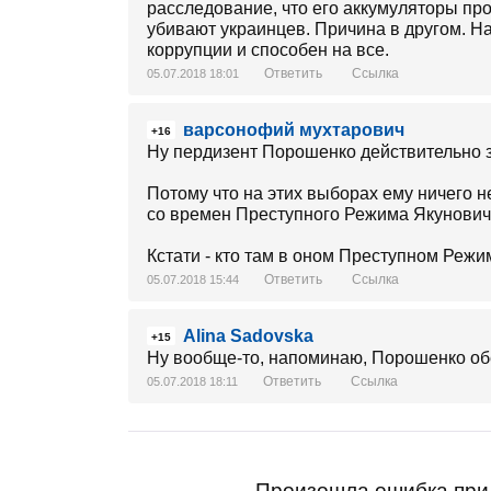
расследование, что его аккумуляторы про
убивают украинцев. Причина в другом. Н
коррупции и способен на все.
Ответить
Ссылка
05.07.2018 18:01
варсонофий мухтарович
+16
Ну пердизент Порошенко действительно з
Потому что на этих выборах ему ничего н
со времен Преступного Режима Якунови
Кстати - кто там в оном Преступном Реж
Ответить
Ссылка
05.07.2018 15:44
Alina Sadovska
+15
Ну вообще-то, напоминаю, Порошенко обе
Ответить
Ссылка
05.07.2018 18:11
Произошла ошибка при 