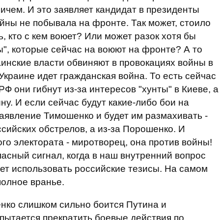
ичем. И это заявляет кандидат в президенты
ойны не побывала на фронте. Так может, стоило
ь, кто с кем воюет? Или может разок хотя бы
", которые сейчас на воюют на фронте? А то
аинские власти обвиняют в провокациях войны в
 Украине идет гражданская война. То есть сейчас
РФ они гибнут из-за интересов "хунты" в Киеве, а
ну. И если сейчас будут какие-либо бои на
заявление Тимошенко и будет им размахивать -
ссийских обстрелов, а из-за Порошенко. И
го электората - миротворец, она против войны!
пасный сигнал, когда в наш внутренний вопрос
ет использовать российские тезисы. На самом
полное вранье.
нко слишком сильно боится Путина и
пытается прекратить боевые действия по