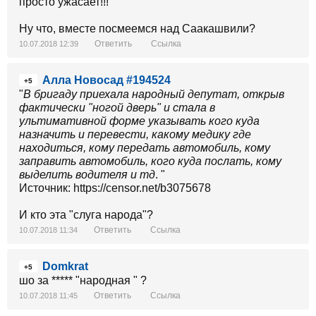
просто ужасает!!!
Ну что, вместе посмеемся над Саакашвили?
Ответить
Ссылка
10.07.2018 12:39
Алла Новосад #194524
+5
"
В бригаду приехала народный депутат, открыв
фактически "ногой дверь" и стала в
ультимативной форме указывать кого куда
назначить и перевести, какому медику где
находиться, кому передать автомобиль, кому
заправить автомобиль, кого куда послать, кому
выделить водителя и тд
. "
Источник: https://censor.net/b3075678
И кто эта "слуга народа"?
Ответить
Ссылка
10.07.2018 11:34
Domkrat
+5
шо за ***** "народная " ?
Ответить
Ссылка
10.07.2018 11:45