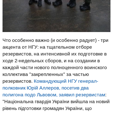
Что особенно важно (и особенно радует) - три
акцента от НГУ: на тщательном отборе
резервистов, на интенсивной их подготовке в
ходе 2-недельных сборов, и на создании в
каждой части нового полноценного воинского
коллектива "закрепленных" за частью
резервистов.
Командующий НГУ генерал-
полковник Юрій Аллеров, посетив два
полигона подо Львовом, заявил резервистам
:
"Національна гвардія України вийшла на новий
рівень підготовки громадян України, що