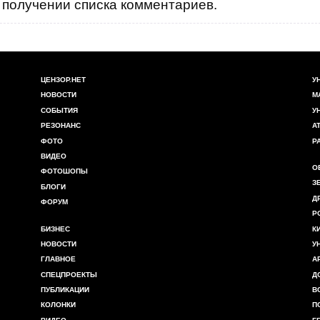
получении списка комментариев.
ЦЕНЗОР.НЕТ
У
НОВОСТИ
М
СОБЫТИЯ
У
РЕЗОНАНС
А
ФОТО
Р
ВИДЕО
О
ФОТОШОПЫ
З
БЛОГИ
Д
ФОРУМ
Р
БИЗНЕС
К
НОВОСТИ
У
ГЛАВНОЕ
А
СПЕЦПРОЕКТЫ
Д
ПУБЛИКАЦИИ
В
КОЛОНКИ
П