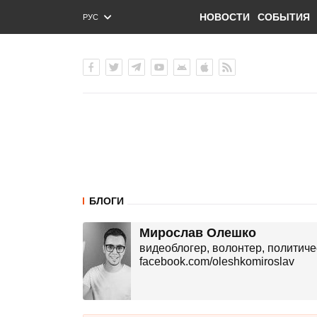
НОВОСТИ
СОБЫТИЯ
РУС
ENG
УКР
БЛОГИ
Мирослав Олешко
видеоблогер, волонтер, политиче
facebook.com/oleshkomiroslav