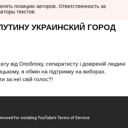
елять позицию авторов. Ответственность за
авторы текстов.
ПУТИНУ УКРАИНСКИЙ ГОРОД
ту від Опоблоку, сепаратисту і довіреній людині
цькому, в обмін на підтримку на виборах.
и за неї свій голос?!