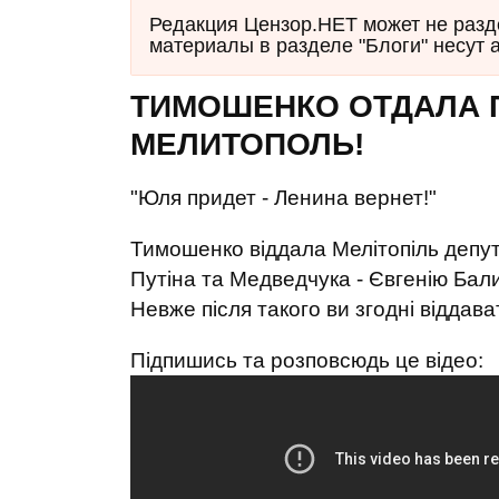
Редакция Цензор.НЕТ может не разд
материалы в разделе "Блоги" несут 
ТИМОШЕНКО ОТДАЛА 
МЕЛИТОПОЛЬ!
"Юля придет - Ленина вернет!"
Тимошенко віддала Мелітопіль депута
Путіна та Медведчука - Євгенію Бали
Невже після такого ви згодні віддават
Підпишись та розповсюдь це відео: