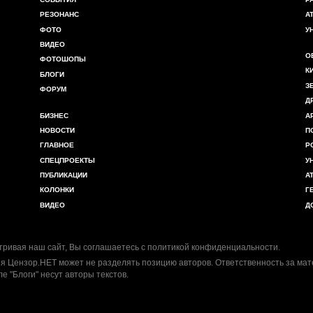
РЕЗОНАНС
А
ФОТО
У
ВИДЕО
О
ФОТОШОПЫ
К
БЛОГИ
З
ФОРУМ
Д
БИЗНЕС
А
НОВОСТИ
П
ГЛАВНОЕ
Р
СПЕЦПРОЕКТЫ
У
ПУБЛИКАЦИИ
А
КОЛОНКИ
Г
ВИДЕО
Д
ривая наш сайт, Вы соглашаетесь с
политикой конфиденциальности
.
я Цензор.НЕТ может не разделять позицию авторов. Ответственность за ма
ле "Блоги" несут авторы текстов.