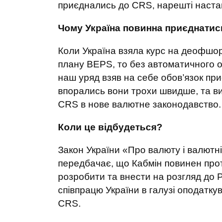
приєднались до CRS, нарешті настав
Чому Україна повинна приєднатис
Коли Україна взяла курс на деофшор
плану BEPS, то без автоматичного о
наш уряд взяв на себе обов’язок пр
впорались вони трохи швидше, та в
CRS в нове валютне законодавство
Коли це відбудеться?
Закон України «Про валюту і валютн
передбачає, що Кабмін повинен прот
розробити та внести на розгляд до
співпрацю України в галузі оподатку
CRS.