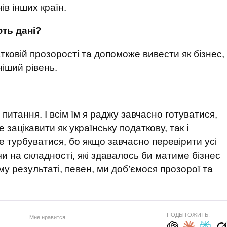
ів інших країн.
ть дані?
тковій прозорості та допоможе вивести як бізнес,
ніший рівень.
 питання. І всім їм я раджу завчасно готуватися,
зацікавити як українську податкову, так і
е турбуватися, бо якщо завчасно перевірити усі
чи на складності, які здавалось би матиме бізнес
у результаті, певен, ми доб’ємося прозорої та
ПОДЫТОЖИТЬ:
Мне нравится