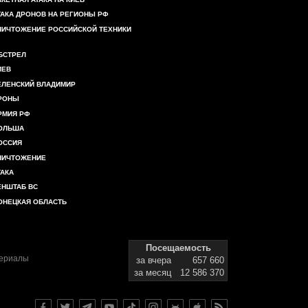
ТАКА ДРОНОВ НА РЕГИОНЫ РФ
НИЧТОЖЕНИЕ РОССИЙСКОЙ ТЕХНИКИ
БСТРЕЛ
ИЕВ
ЕЛЕНСКИЙ ВЛАДИМИР
РОНЫ
РМИЯ РФ
ОЛЬША
ОССИЯ
НИЧТОЖЕНИЕ
ТАКА
ЕНШТАБ ВС
ОНЕЦКАЯ ОБЛАСТЬ
Посещаемость
териалы
за вчера
657 660
за месяц
12 586 370