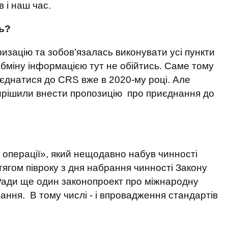
 і наш час.
ь?
изацію та зобов’язалась виконувати усі пункти
бміну інформацією тут не обійтись. Саме тому
иєднатися до CRS вже в 2020-му році. Але
ирішили внести пропозицію про приєднання до
.
і операції», який нещодавно набув чинності
ягом півроку з дня набрання чинності Закону
 Ради ще один законопроект про міжнародну
вання. В тому числі - і впровадження стандартів