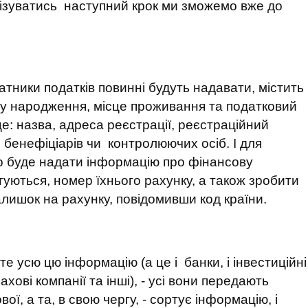
ізуватись наступний крок ми зможемо вже до
латники податків повинні будуть надавати, містить
дату народження, місце проживання та податковий
це: назва, адреса реєстрації, реєстраційний
о бенефіціарів чи контролюючих осіб. І для
о буде надати інформацію про фінансову
туються, номер їхнього рахунку, а також зробити
залишок на рахунку, повідомивши код країни.
е усю цю інформацію (а це і банки, і інвестиційні
ахові компанії та інші), - усі вони передають
ої, а та, в свою чергу, - сортує інформацію, і