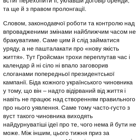
встиг перехопити її, уклавши договір оренди,
та ще й з правом пролонгації.
Словом, законодавчої роботи та контролю над
впровадженими змінами найближчим часом не
бракуватиме. Саме цим й слід займатися
уряду, а не пашталакати про «нову якість
життя». Тут Гройсман трохи переплутав час і
календар й ні сіло ні впало заговорив
слоганами попередньої президентської
кампанії. Біда кожного українського чиновника
у тому, що він – надто відірваний від життя і
навіть не працює над створенням правильного
про нього уявлення. Саме тому часто-густо з
вуст такого чиновника виходять
найдурнуватіші ідеї про те, чого нема й бути не
може. Між іншим, цього тижня приз за