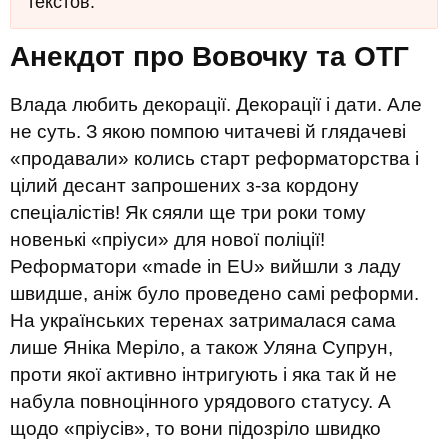
текстов.
Анекдот про Вовочку та ОТГ
Влада любить декорації. Декорації і дати. Але
не суть. З якою помпою читачеві й глядачеві
«продавали» колись старт реформаторства і
цілий десант запрошених з-за кордону
спеціалістів! Як сяяли ще три роки тому
новенькі «пріуси» для нової поліції!
Реформатори «made in EU» вийшли з ладу
швидше, аніж було проведено самі реформи.
На українських теренах затрималася сама
лише Яніка Меріло, а також Уляна Супрун,
проти якої активно інтригують і яка так й не
набула повноцінного урядового статусу. А
щодо «пріусів», то вони підозріло швидко