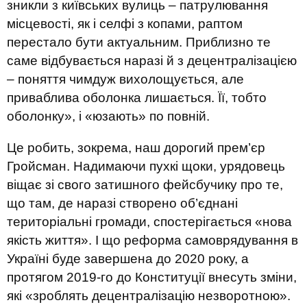
зникли з київських вулиць – патрулювання
місцевості, як і селфі з копами, раптом
перестало бути актуальним. Приблизно те
саме відбувається наразі й з децентралізацією
– поняття чимдуж вихолощується, але
приваблива оболонка лишається. Її, тобто
оболонку», і «юзають» по повній.
Це робить, зокрема, наш дорогий прем’єр
Гройсман. Надимаючи пухкі щоки, урядовець
віщає зі свого затишного фейсбучику про те,
що там, де наразі створено об’єднані
територіальні громади, спостерігається «нова
якість життя». І що реформа самоврядування в
Україні буде завершена до 2020 року, а
протягом 2019-го до Конституції внесуть зміни,
які «зроблять децентралізацію незворотною».