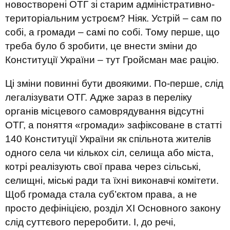
новостворені ОТГ зі старим адміністративно-
територіальним устроєм? Ніяк. Устрій – сам по
собі, а громади – самі по собі. Тому перше, що
треба було б зробити, це внести зміни до
Конституції України – тут Гройсман має рацію.
Ці зміни повинні бути двоякими. По-перше, слід
легалізувати ОТГ. Адже зараз в переліку
органів місцевого самоврядування відсутні
ОТГ, а поняття «громади» зафіксоване в статті
140 Конституції України як спільнота жителів
одного села чи кількох сіл, селища або міста,
котрі реалізують свої права через сільські,
селищні, міські ради та їхні виконавчі комітети.
Щоб громада стала суб’єктом права, а не
просто дефініцією, розділ ХІ Основного закону
слід суттєвого переробити. І, до речі,