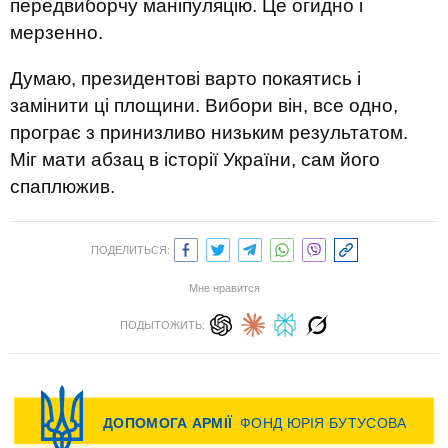
передвиборчу маніпуляцію. Це огидно і
мерзенно.
Думаю, президентові варто покаятись і
замінити ці площини. Вибори він, все одно,
програє з принизливо низьким результатом.
Міг мати абзац в історії України, сам його
спаплюжив.
ПОДЕЛИТЬСЯ:
Мне нравится
ПОДЫТОЖИТЬ: