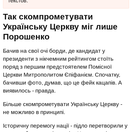
текстов.
Так скомпрометувати
Українську Церкву міг лише
Порошенко
Бачив на свої очі борди, де кандидат у
президенти з нікчемним рейтингом стоїть
поряд з першим предстоятелем Помісної
Церкви Митрополитом Єпіфанієм. Спочатку,
бачивши фото, думав, що це фейк кацапів. А
виявилось - правда.
Більше скомпрометувати Українську Церкву -
не можливо в принципі.
Історичну перемогу нації - підло перетворили у