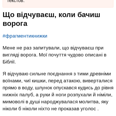
текстов.
Що відчуваєш, коли бачиш
ворога
#
фрагментикнижки
Мене не раз запитували, що відчуваєш при
вигляді ворога. Мої почуття чудово описані в
Біблії.
Я відчуваю сильне поєднання з тими древніми
воїнами, чиї кишки, перед атакою, виверталися
прямо в воду, шлунок опускався кудись до рівня
нижніх палуб, а руки й ноги розпухали й німіли,
мимоволі в душі народжувалася молитва, яку
ніколи б ніколи ніхто не проказав уголос .