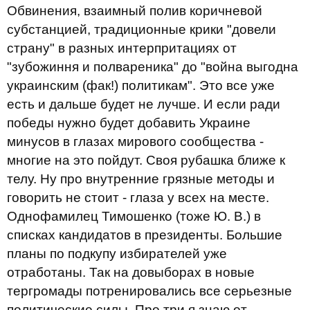
Обвинения, взаимный полив коричневой
субстанцией, традиционные крики "довели
страну" в разных интерпритациях от
"зубожиння и полвареника" до "война выгодна
украинским (фак!) политикам". Это все уже
есть и дальше будет не лучше. И если ради
победы нужно будет добавить Украине
минусов в глазах мирового сообщества -
многие на это пойдут. Своя рубашка ближе к
телу. Ну про внутренние грязные методы и
говорить не стоит - глаза у всех на месте.
Однофамилец Тимошенко (тоже Ю. В.) в
списках кандидатов в президенты. Большие
планы по подкупу избирателей уже
отработаны. Так на довыборах в новые
тергромады потренировались все серьезные
политические силы. Про три я знаю от