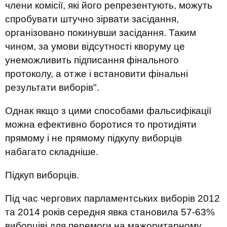
члени комісії, які його репрезентують, можуть
спробувати штучно зірвати засідання,
організовано покинувши засідання. Таким
чином, за умови відсутності кворуму це
унеможливить підписання фінального
протоколу, а отже і встановити фінальні
результати виборів".
Однак якщо з цими способами фальсифікації
можна ефективно боротися то протидіяти
прямому і не прямому підкупу виборців
набагато складніше.
Підкуп виборців.
Під час чергових парламентських виборів 2012
та 2014 років середня явка становила 57-63%
виборціві для перемоги на мажоритарному