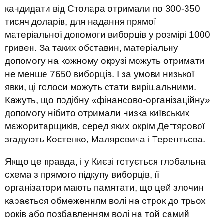
кандидати від Столара отримали по 300-350
тисяч доларів, для надання прямої
матеріальної допомоги виборців у розмірі 1000
гривен. За таких обставин, матеріальну
допомогу на кожному окрузі можуть отримати
не менше 7650 виборців. І за умови низької
явки, ці голоси можуть стати вирішальними.
Кажуть, що подібну «фінансово-організаційну»
допомогу нібито отримали низка київських
мажоритарщиків, серед яких окрім Дегтярової
згадують Костенко, Маляревича і Терентьєва.
Якщо це правда, і у Києві готується глобальна
схема з прямого підкупу виборців, її
організатори мають памятати, що цей злочин
карається обмеженням волі на строк до трьох
років або позбавленням волі на той самий