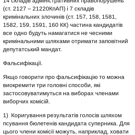
14 складів адміністративних правопорушень
(ст. 2127 – 21220КпАП) і 7 складів
кримінальних злочинів (ст. 157, 158, 1581,
1582, 159, 1591, 160 КК) частина кандидатів
все одно будуть намагатися не чесними
кримінальними шляхами отримати заповітний
депутатський мандат.
Фальсифікації.
Якщо говорити про фальсифікацію то можна
виокремити три головні способи, які
застосовуватимуться на виборах членами
виборчих комісій.
1) Коригування результатів голосів шляхом
псування бюлетенів кандидата суперника. Для
цього члени комісії можуть, наприклад, ховати