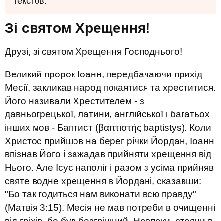
текстов.
Зі святом Хрещення!
Друзі, зі святом Хрещення Господнього!
Великий пророк Іоанн, передбачаючи прихід
Месії, закликав народ покаятися та хреститися.
Його називали Хрестителем - з
давньогрецької, латини, англійської і багатьох
інших мов - Баптист (βαπτιστής baptistys). Коли
Христос прийшов на берег річки Йордан, Іоанн
впізнав Його і зажадав прийняти хрещення від
Нього. Але Ісус наполіг і разом з усіма прийняв
святе водне хрещення в Йордані, сказавши:
"Бо так годиться нам виконати всю правду"
(Матвія 3:15). Месія не мав потреби в очищенні
від гріхів, бо був безгрішний. Навпаки, стоячи в