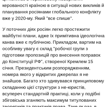
керованості країною в ситуації нових викликів й
планування росіянами глобального конфлікту
вже у 2020-му. Який "все спише".
У поточних діях росіян легко простежити
майбутні плани, адже їх примітивна ідеологічна
канва вже є публічною. Прикладом, вартим на
особливу увагу є склад "робочої групи з
підготовки пропозицій про внесення поправок
до Конституції РФ", створеної Кремлем 15
січня. Президентським розпорядженням,
номера якого у відкритих джерелах я не
знайшов. Багато хто здивувався принциповому
складанню цієї структури з не-юристів,
всупереч стандартній практиці, коли у подібні
збіговіська зганяють максимум титулованих
теоретиків та практиків права. Таке як раз, в