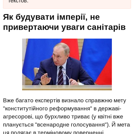
текстов.
Як будувати імперії, не
привертаючи уваги санітарів
Вже багато експертів визнало справжню мету
"конститутійного реформування" в державі-
агресорові, що бурхливо триває (у квітні вже
планується "всенародне голосування"). Й мета
ця полягає в терміновому поверненні