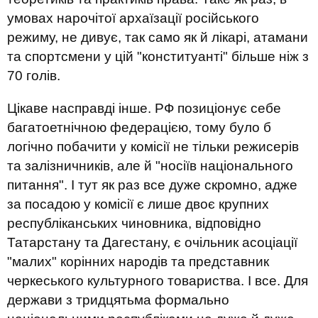
умовах нарочітої архаїзації російського
режиму, не дивує, так само як й лікарі, атамани
та спортсмени у цій "конституанті" більше ніж з
70 голів.
Цікаве насправді інше. РФ позиціонує себе
багатоетнічною федерацією, тому було б
логічно побачити у комісії не тільки режисерів
та залізничників, але й "носіїв національного
питання". І тут як раз все дуже скромно, адже
за посадою у комісії є лише двоє крупних
республіканських чиновника, відповідно
Татарстану та Дагестану, є очільник асоціації
"малих" корінних народів та представник
черкеського культурного товариства. І все. Для
держави з тридцятьма формально