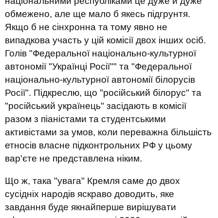
національними республіками це дуже й дуже
обмежено, але ще мало б якесь підгрунтя.
Якщо б не сінхронна та тому явно не
випадкова участь у цій комісії двох інших осіб.
Голів "Федеральної національно-культурної
автономії "Українці Росії"" та "Федеральної
національно-культурної автономії білорусів
Росії". Підкреслю, що "російський білорус" та
"російський українець" засідають в комісії
разом з піаністами та студентськими
активістами за умов, коли переважна більшість
етносів власне підконтрольних РФ у цьому
вар'єте не представлена ніким.
Що ж, така "увага" Кремля саме до двох
сусідніх народів яскраво доводить, яке
завдання буде якнайперше вирішувати