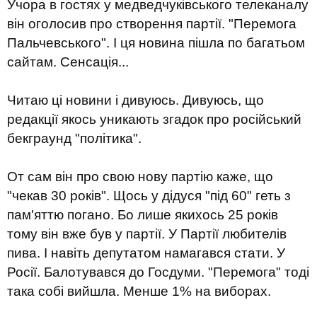
Учора в гостях у медведчуківського телеканалу
він оголосив про створення партії. "Перемога
Пальчевського". І ця новина пішла по багатьом
сайтам. Сенсація...
Читаю ці новини і дивуюсь. Дивуюсь, що
редакції якось уникають згадок про російський
бекграунд "політика".
От сам він про свою нову партію каже, що
"чекав 30 років". Щось у дідуся "під 60" геть з
пам'яттю погано. Бо лише якихось 25 років
тому він вже був у партії. У Партії любителів
пива. І навіть депутатом намагався стати. У
Росії. Балотувався до Госдуми. "Перемога" тоді
така собі вийшла. Менше 1% на виборах.