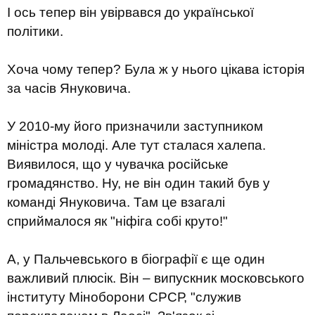
І ось тепер він увірвався до української
політики.
Хоча чому тепер? Була ж у нього цікава історія
за часів Януковича.
У 2010-му його призначили заступником
міністра молоді. Але тут сталася халепа.
Виявилося, що у чувачка російське
громадянство. Ну, не він один такий був у
команді Януковича. Там це взагалі
сприймалося як "ніфіга собі круто!"
А, у Пальчевського в біографії є ще один
важливий плюсік. Він – випускник московського
інституту Міноборони СРСР, "служив