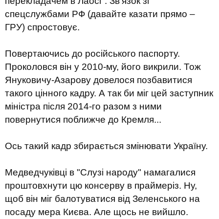
перекладачем в Лаосі". Зв'язок зі
спецслужбами РФ (давайте казати прямо –
ГРУ) спростовує.
Повертаючись до російського паспорту.
Проколовся він у 2010-му, його викрили. Тож
Януковичу-Азарову довелося позбавитися
такого цінного кадру. А так би міг цей заступник
міністра після 2014-го разом з ними
повернутися поближче до Кремля...
Ось такий кадр збирається змінювати Україну.
Медведчуківці в "Слузі народу" намагалися
проштовхнути цю консерву в праймеріз. Ну,
щоб він міг балотуватися від Зеленського на
посаду мера Києва. Але щось не вийшло.