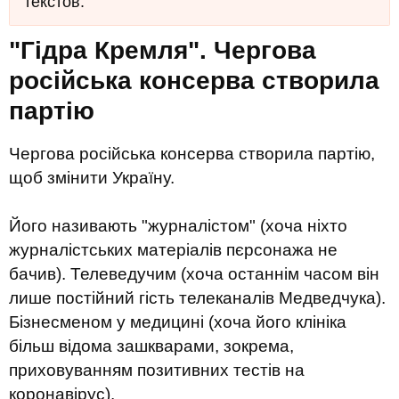
текстов.
"Гідра Кремля". Чергова
російська консерва створила
партію
Чергова російська консерва створила партію,
щоб змінити Україну.
Його називають "журналістом" (хоча ніхто
журналістських матеріалів пєрсонажа не
бачив). Телеведучим (хоча останнім часом він
лише постійний гість телеканалів Медведчука).
Бізнесменом у медицині (хоча його клініка
більш відома зашкварами, зокрема,
приховуванням позитивних тестів на
коронавірус).