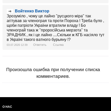
Войтенко Виктор
+6
Зрозуміло , чому це лайно "русцкого міра" так
агітував за членограя та проти Пороха ! Треба було ,
щоби патріоти України втратили владу ! Бо
членограй така ж "проросійська мерзота" та
ЗРАДНИК , як і це лайно ....Скільки ж КГБ насіяло тут
в Україні такого ватного бурьяну !?
Ответить
Ссылка
03.07.2020 12:39
Произошла ошибка при получении списка
комментариев.
О НАС