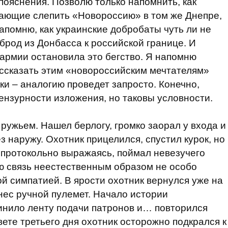
пояснения. Позволю только напомнить, как
лающие слепить «Новороссию» в том же Днепре,
апомню, как украинские добробаты чуть ли не
брод из Донбасса к российской границе. И
 армии остановила это бегство. Я напомню
рассказать этим «новороссийским мечтателям»
еки – аналогию проведет запросто. Конечно,
ензурности изложения, но таковы условности.
 ружьем. Нашел берлогу, громко заорал у входа и
з наружу. Охотник прицелился, спустил курок, но
, протокольно выражаясь, поймал невезучего
ую связь неестественным образом не особо
й симпатией. В ярости охотник вернулся уже на
ес ручной пулемет. Начало истории
линило ленту подачи патронов и… повторился
ете третьего дня охотник осторожно подкрался к