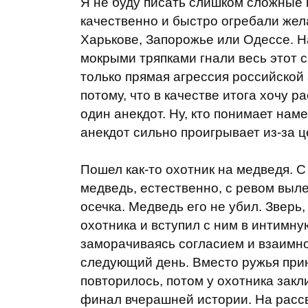
Я не буду писать слишком сложные 
качественно и быстро огребали же
Харькове, Запорожье или Одессе. Н
мокрыми тряпками гнали весь этот с
только прямая агрессия российской
потому, что в качестве итога хочу 
один анекдот. Ну, кто понимает нам
анекдот сильно проигрывает из-за ц
Пошел как-то охотник на медведя. С
медведь, естественно, с ревом выле
осечка. Медведь его не убил. Зверь
охотника и вступил с ним в интимн
заморачиваясь согласием и взаимно
следующий день. Вместо ружья прин
повторилось, потом у охотника зак
финал вчерашней истории. На рассв