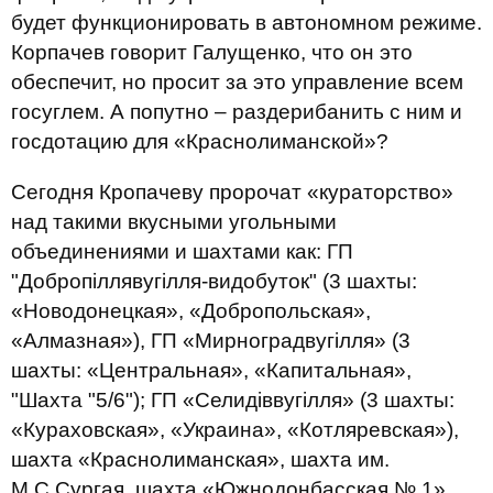
будет функционировать в автономном режиме.
Корпачев говорит Галущенко, что он это
обеспечит, но просит за это управление всем
госуглем. А попутно – раздерибанить с ним и
госдотацию для «Краснолиманской»?
Сегодня Кропачеву пророчат «кураторство»
над такими вкусными угольными
объединениями и шахтами как: ГП
"Добропіллявугілля-видобуток" (3 шахты:
«Новодонецкая», «Добропольская»,
«Алмазная»), ГП «Мирноградвугілля» (3
шахты: «Центральная», «Капитальная»,
"Шахта "5/6"); ГП «Селидiввугiлля» (3 шахты:
«Кураховская», «Украина», «Котляревская»),
шахта «Краснолиманская», шахта им.
М.С.Сургая, шахта «Южнодонбасская № 1».