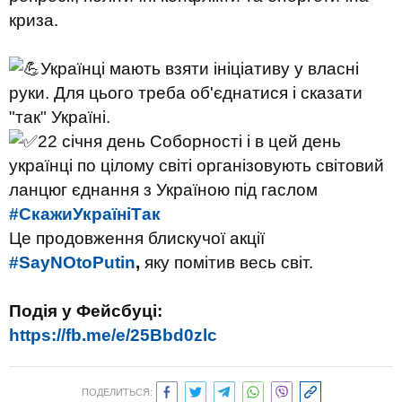
криза.
Українці мають взяти ініціативу у власні
руки. Для цього треба об'єднатися і сказати
"так" Україні.
22 січня день Соборності і в цей день
українці по цілому світі організовують світовий
ланцюг єднання з Україною під гаслом
#СкажиУкраїніТак
Це продовження блискучої акції
#SayNOtoPutin
,
яку помітив весь світ.
Подія у Фейсбуці:
https://fb.me/e/25Bbd0zlc
ПОДЕЛИТЬСЯ: