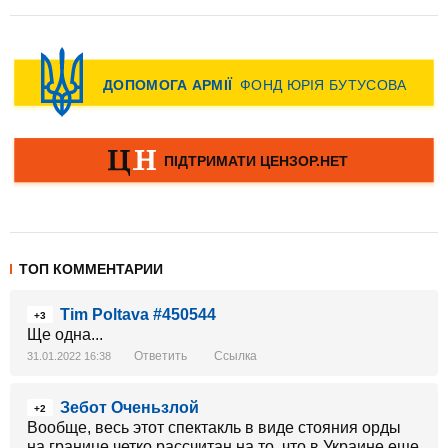
ТОП КОММЕНТАРИИ
Tim Poltava #450544
+3
Ще одна...
Ответить
Ссылка
31.01.2022 16:38
Зебот Оченьзлой
+2
Вообще, весь этот спектакль в виде стояния орды
на границе четко рассчитан на то, что в Украине еще