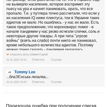
не вымерло население, которое воспримет эту
пьесу на ура и начнет паниковать, орать, что все
пропало. Т.е. у путлера точно рассчитали, что если у
их населения iQ ниже плинтуса, тои в Украине таких
идиотов не мало. Но ошиблись - у нас их мало. Есть
такое предположение, что короновирус помог - в
начале пандемии у нас резко исчезли спички, соль и
некоторые другие товары. А при типа "угрозе
войны" (взять на слабо) почти никто не паниковал,
кроме небольшого количества идиотов. Поэтому
можно точно сказать - пандемия оказалась
страшнее для украинцев, чем угроза от кацапстана.
показать весь комментарий
Ответить
Ссылка
31.01.2022 18:41
Tommy Lee
+2
...блаЗЄнська лизалка...
Ответить
Ссылка
31.01.2022 19:03
Произошла ошибка при получении списка