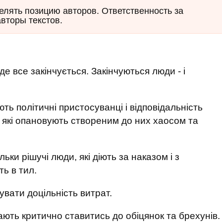
елять позицию авторов. Ответственность за
авторы текстов.
де все закінчується. Закінчуються люди - і
ють політичні пристосуванці і відповідальність
 які опановують створеним до них хаосом та
ьки рішучі люди, які діють за наказом і з
ть в тил.
увати доцільність витрат.
нають критично ставитись до обіцянок та брехунів.