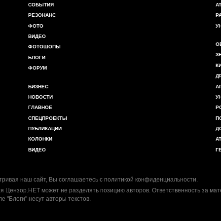
СОБЫТИЯ
А
РЕЗОНАНС
Р
ФОТО
У
ВИДЕО
О
ФОТОШОПЫ
З
БЛОГИ
К
ФОРУМ
Д
БИЗНЕС
А
НОВОСТИ
У
ГЛАВНОЕ
Р
СПЕЦПРОЕКТЫ
П
ПУБЛИКАЦИИ
Д
КОЛОНКИ
А
ВИДЕО
Г
ривая наш сайт, Вы соглашаетесь с
политикой конфиденциальности
.
я Цензор.НЕТ может не разделять позицию авторов. Ответственность за ма
ле "Блоги" несут авторы текстов.