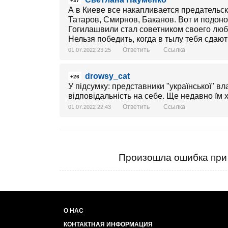
+37
А в Киеве все накапливается предательс
Татаров, Смирнов, Баканов. Вот и подоно
Гогилашвили стал советником своего лю
Нельзя победить, когда в тылу тебя сдают
Ответить
Ссылка
01.07.2022 23:25
drowsy_cat
+26
У підсумку: представники "української" вл
відповідальність на себе. Ще недавно їм 
Ответить
Ссылка
01.07.2022 22:43
Произошла ошибка при 
О НАС
КОНТАКТНАЯ ИНФОРМАЦИЯ