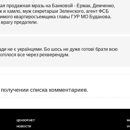
кая продажная мразь на Банковой - Ермак, Демченко,
к и хамло, муж секретарши Зеленского, агент ФСБ
бимого квартиросъемщика главы ГУР МО Буданова.
 врагу предатели.
ади не є українцями. Бо шось не дуже готові брати всю
хотілося все через рехверендум.
получении списка комментариев.
ЦЕНЗОР.НЕТ
М
НОВОСТИ
У