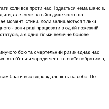
гати коли все проти нас, і здається нема шансів.
іяти, але саме на війні дуже часто на
ає момент істини. Коли залишаються тільки
одного - вони раді працювати в одній пожежній
 статусів, а є одне тільки величне бойове
инучого бою та смертельний ризик єднає нас
их, хто б’ється заради честі та своїх побратимів,
овим брати всю відповідальність на себе. Це