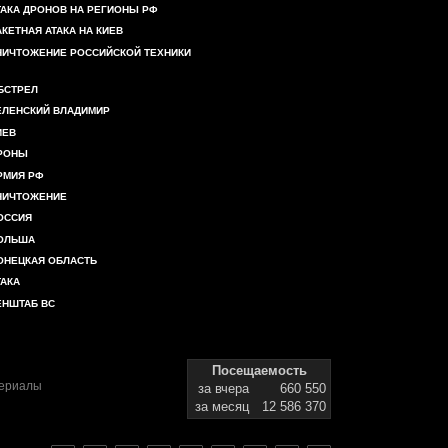
ТАКА ДРОНОВ НА РЕГИОНЫ РФ
АКЕТНАЯ АТАКА НА КИЕВ
НИЧТОЖЕНИЕ РОССИЙСКОЙ ТЕХНИКИ
БСТРЕЛ
ЕЛЕНСКИЙ ВЛАДИМИР
ИЕВ
РОНЫ
РМИЯ РФ
НИЧТОЖЕНИЕ
ОССИЯ
ОЛЬША
ОНЕЦКАЯ ОБЛАСТЬ
ТАКА
ЕНШТАБ ВС
Посещаемость
териалы
за вчера
660 550
за месяц
12 586 370