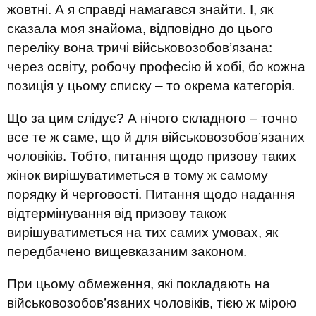
жовтні. А я справді намагався знайти. І, як
сказала моя знайома, відповідно до цього
переліку вона тричі військовозобов’язана:
через освіту, робочу професію й хобі, бо кожна
позиція у цьому списку – то окрема категорія.
Що за цим слідує? А нічого складного – точно
все те ж саме, що й для військовозобов’язаних
чоловіків. Тобто, питання щодо призову таких
жінок вирішуватиметься в тому ж самому
порядку й черговості. Питання щодо надання
відтермінування від призову також
вирішуватиметься на тих самих умовах, як
передбачено вищевказаним законом.
При цьому обмеження, які покладають на
військовозобов’язаних чоловіків, тією ж мірою