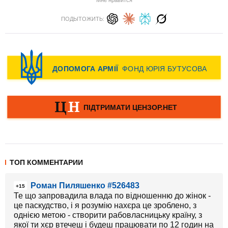
Мне нравится
ПОДЫТОЖИТЬ:
ТОП КОММЕНТАРИИ
Роман Пиляшенко #526483
+15
Те що запровадила влада по відношенню до жінок -
це паскудство, і я розумію нахєра це зроблено, з
однією метою - створити рабовласницьку країну, з
якої ти хєр втечеш і будеш працювати по 12 годин на