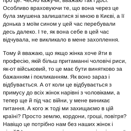
про це. Чесно кажучи, вважаю так і досі.
Особливо враховуючи те, що вона через це
була змушена залишатися зі мною в Києві, а її
донька з моїм сином у цей час перебували
десь далеко. І те, як вона себе в цей час
відчувала, не викликало в мене захоплення.
Тому й вважаю, що якщо жінка хоче йти в
професію, якій більш притаманні чоловічі риси,
як-от військовий, то це має бути винятково за
бажанням і покликанням. Як воно зараз і
відбувається. А от коли це відбувається з
примусу до всіх жінок нарівні з чоловіками, а
тепер ще й під час війни, у мене виникає
питання. А кого ж тоді ми захищаємо в цій
країні? Просто землю, кордони, гроші, повітря?
Навіщо це потрібно нам без наших жінок і