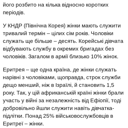
його розбито на кілька відносно коротких
періодів.
У КНДР (Північна Корея) жінки мають служити
тривалий термін – цілих сім років. Чоловіки
служать ще більше – десять. Корейські дівчата
відбувають службу в окремих бригадах без
чоловіків. Загалом в армії близько 10% жінок.
Еритрея – ще одна країна, де жінки служать
нарівні з чоловіками, щоправда, строк служби
дещо менший, ніж в Ізраїлі, й становить 1,5
року. Так, у цій африканській країні жінки брали
участь у війні за незалежність від Ефіопії, тоді
добровільно йшли служити навіть дівчатка-
підлітки. Понад 25% військовослужбовців в
Еритреї – жінки.