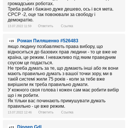
громадських роботах.
Треба раби і бажано дуже дешево, ось і вся мета.
СРСР -2, оце так повоювали за свободу і
демократію.
Ответить
Ссылка
13.07.2022 11:59
Роман Пиляшенко #526483
+15
якщо людину позбавляють права вибору, що
відноситься до базових прав людини - то це вже не
країна, це режим. І неважливо під яким праведним
соусом це подається.
Не треба думать за те, що думають інші або як вони
мають правильно думать з вашої точки зору, ми в
такій системі жили 75 років - коли за тебе вже
вирішили як треба правильно думати.
У кожного своя голова і кожен сам має робити вибір
що і як робити.
Як тільки вас починають примушувати думать
правильно - це вже режим.
Ответить
Ссылка
13.07.2022 12:46
Diogen Gdl
+13