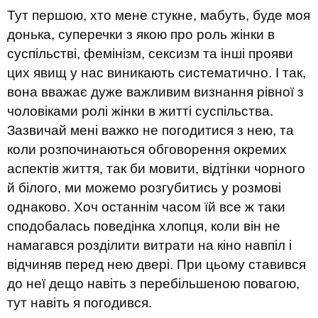
Тут першою, хто мене стукне, мабуть, буде моя
донька, суперечки з якою про роль жінки в
суспільстві, фемінізм, сексизм та інші прояви
цих явищ у нас виникають систематично. І так,
вона вважає дуже важливим визнання рівної з
чоловіками ролі жінки в житті суспільства.
Зазвичай мені важко не погодитися з нею, та
коли розпочинаються обговорення окремих
аспектів життя, так би мовити, відтінки чорного
й білого, ми можемо розгубитись у розмові
однаково. Хоч останнім часом їй все ж таки
сподобалась поведінка хлопця, коли він не
намагався розділити витрати на кіно навпіл і
відчиняв перед нею двері. При цьому ставився
до неї дещо навіть з перебільшеною повагою,
тут навіть я погодився.