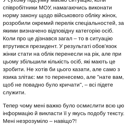
співробітники МОУ, намагаючись виконати
норму закону щодо військового обліку жінок,
розробили окремий перелік спеціальностей, за
якими визначено відповідну категорію осіб.
Коли про це дізнався загал – то в ситуацію
втрутився президент. У результаті обов’язок
жінки стати на облік перенесли на рік, але при
цьому збільшили кількість осіб, які мають це
зробити. Не хотів би цього казати, але само з
язика злітає: ми то перенесемо, але "нате вам,
щоб не повадно було кричати", – всі підете
служити.
Тепер чому мені важко було осмислити всю цю
інформацію й викласти її у якусь подобу тексту.
Мені незрозуміло – навіщо?!