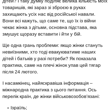
дітей? І таку думку поділяє велика кількість моїх
товаришів, які зараз зі зброєю в руках
захищають усіх нас від російської навали.
Вони всі кажуть, що саме те, що їх із війни
чекає жінка з дітьми, основна підстава, яка
змушує щоразу вставити і йти у бій.
Ще одна грань проблеми: якщо жінки стануть
невиїзними, хто тоді евакуюватиме наших
дітей і батьків у разі потреби? Як показала
практика, саме на плечі жінок упав цей тягар
після 24 лютого.
І насамкінец, найяскравіша інформація –
міжнародна практика з цього питання. Ось
перелік країн, де жінки військовозобов’язані:
Ізраїль;