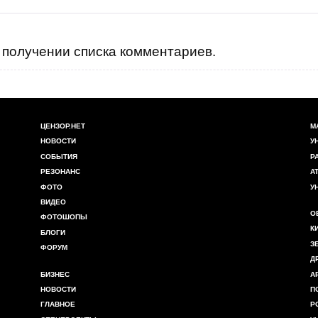
получении списка комментариев.
ЦЕНЗОР.НЕТ
М
НОВОСТИ
У
СОБЫТИЯ
Р
РЕЗОНАНС
А
ФОТО
У
ВИДЕО
О
ФОТОШОПЫ
К
БЛОГИ
З
ФОРУМ
Д
БИЗНЕС
А
НОВОСТИ
П
ГЛАВНОЕ
Р