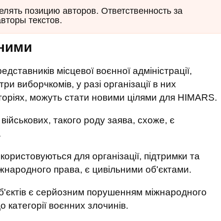
елять позицию авторов. Ответственность за
авторы текстов.
ьними
едставників місцевої воєнної адміністрації,
ри виборчкомів, у разі організації в них
торіях, можуть стати новими цілями для HIMARS.
військових, такого роду заява, схоже, є
.
икористовуються для організації, підтримки та
іжнародного права, є цивільними об'єктами.
б'єктів є серйозним порушенням міжнародного
о категорії воєнних злочинів.