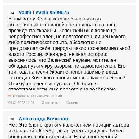
Valim Levitin #509675
+4
В том, что у Зеленского не было никаких
объективных оснований претендовать на пост
президента Украины. Зеленский был вопиюще
непрофессионален, не подготовлен, лишён какого-
либо политическог опыта, абсолютно не
представлял себе природы чекистско-криминальной
власти России, очевидно, не знал истории;
выяснилось, что Зеленский неумен, мстителен,
обладает узким кругозором, не самостоятелен. Его
три года нанесли Украине непоправимый вред.
Господин Кочетков спросит меня: а как же сейчас?
Отвечу: он очень испугался. Он боится
ответственности, он с первого дня ведёт свою
избирательную кампанию, он с первого дня думает о
показать весь комментарий
своём пиаре.
Ответить
Ссылка
09.01.2023 12:26
Безусловно: он сейчас символ сопротивления
Украины. Безусловно: его выступления в адрес
Александр Кочетков
Запада нужны.
+3
Безусловно, здесь есть противоречие. Но такова
Нет. Это блог с кратким изложением позиции автора
жизнь.
и отсылкой к Ютубу, где аргументация дана более
обширная и обстоятельная. Если приведенной