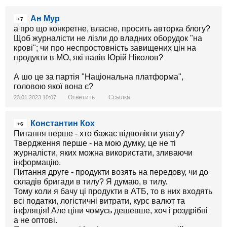
Ан Мур
+7
а про що конкретне, власне, просить авторка блогу?
Щоб журналісти не лізли до владних оборудок "на
крові"; чи про неспростовність завищених цін на
продукти в МО, які навів Юрій Ніколов?
А шо це за партія "Національна платформа",
головою якої вона є?
Ответить
Ссылка
23.01.2023 10:07
Константин Кох
+6
Питання перше - хто бажає відволікти увагу?
Твердження перше - на мою думку, це не ті
журналісти, яких можна використати, зливаючи
інформацію.
Питання друге - продукти возять на передову, чи до
складів бригади в тилу? Я думаю, в тилу.
Тому коли я бачу ці продукти в АТБ, то в них входять
всі податки, логістичні витрати, курс валют та
інфляція! Але ціни чомусь дешевше, хоч і роздрібні
а не оптові.