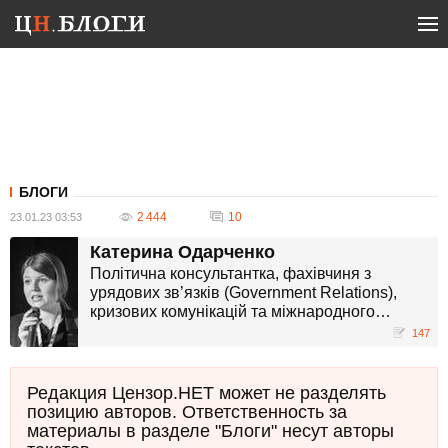
БЛОГИ
2 444
10
23.01.23 03:53
Катерина Одарченко
Політична консультантка, фахівчиня з
урядових зв’язків (Government Relations),
кризових комунікацій та міжнародного
розвитку. Президентка Української асоціації
147
професіоналів у сфері GR та лобізму,
директорка Інституту демократії та розвитку
PolitA, співзасновниця міжнародної
Редакция Цензор.НЕТ может не разделять
консалтингової компанії SIC Group USA.
позицию авторов. Ответственность за
материалы в разделе "Блоги" несут авторы