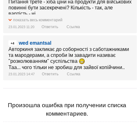
Питання трете - хіба ціни на продукти для військових
повинні бути засекречені? Кількість - так, але
вартість - ні.
Питання четверте - як проходять розслідування по
показать весь комментарий
фітнес тренеру, що робить дороги в
Ответить
Ссылка
23.01.2023 11:20
Дніпропетровській області, по Баканову,
Венедиктовій та іншим знятим з посад? Чи
wed emantsal
призначення послом - це покарання?
+4
Тому ні, не згоден.
Авторкиня закликає до соборності з саботажниками
та мародерами, а спроби їм завадити називає
"розколюванням" суспільства
Таа... чого тільки не зробиш для зайвої копійчини..
Ответить
Ссылка
23.01.2023 14:47
Произошла ошибка при получении списка
комментариев.