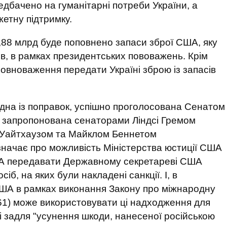
едбачено на гуманітарні потреби України, а
жетну підтримку.
1,88 млрд буде поповнено запаси зброї США, яку
сів, в рамках президентських пововажень. Крім
овноваження передати Україні зброю із запасів
дна із поправок, успішно проголосована Сенатом
, запропонована сенаторами Ліндсі Гремом
м Уайтхаузом та Майклом Беннетом
значає про можливість Міністерства юстиції США
ША передавати Державному секретареві США
іб, на яких були накладені санкції. І, в
ША в рамках виконання Закону про міжнародну
961) може використовувати ці надходження для
і задля "усунення шкоди, нанесеної російською