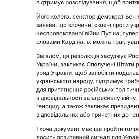
підтримує розслідування, щоб притяг
Його колега, сенатор-демократ Бен К
заявив, що злочини, скоєні проти ук
неспровокованої війни Путіна, супе
словами Кардіна, їх можна трактува
Загалом, ця резолюція засуджує Рос
України, закликає Сполучені Штати 
уряд України, щоб запобігти подаль
українського народу, підтримує триб
для притягнення російських політичн
відповідальності за агресивну війну
геноцид, а також закликає президент
відповідальних або причетних до ген
І хоча документ має ще пройти голос
досить позитивний сигнал для Украї