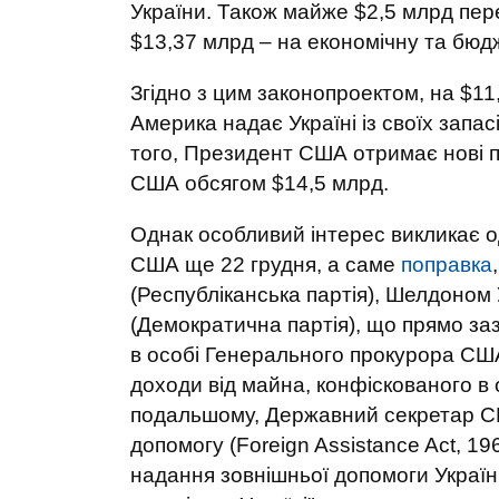
України. Також майже $2,5 млрд пер
$13,37 млрд – на економічну та бюд
Згідно з цим законопроектом, на $1
Америка надає Україні із своїх запа
того, Президент США отримає нові п
США обсягом $14,5 млрд.
Однак особливий інтерес викликає о
США ще 22 грудня, а саме
поправка
(Республіканська партія), Шелдоно
(Демократична партія), що прямо за
в особі Генерального прокурора С
доходи від майна, конфіскованого в ос
подальшому, Державний секретар С
допомогу (Foreign Assistance Act, 1
надання зовнішньої допомоги Україн