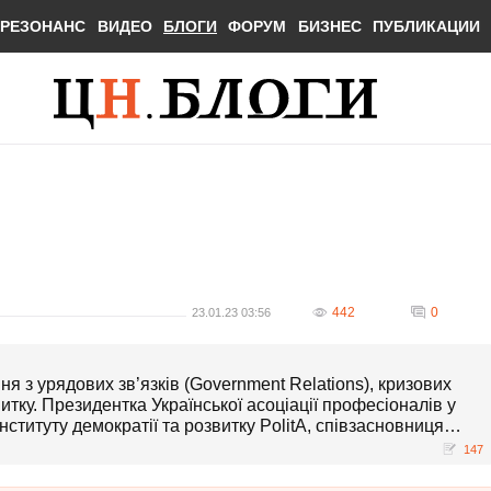
РЕЗОНАНС
ВИДЕО
БЛОГИ
ФОРУМ
БИЗНЕС
ПУБЛИКАЦИИ
442
0
23.01.23 03:56
ня з урядових зв’язків (Government Relations), кризових
итку. Президентка Української асоціації професіоналів у
нституту демократії та розвитку PolitA, співзасновниця
анії SIC Group USA.
147