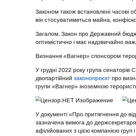
Законом також встановлені часові 
він стосуватиметься майна, конфіско
Загалом, Закон про Державний бюдже
оптимістично і має надзвичайно важ
Визнання «Вагнер» спонсором теро
У грудні 2022 року група сенаторів
двопартійний
законопроєкт
про визна
групи «Вагнер» іноземною терорист
У документі «Про притягнення до ві
зазначена вимога до держсекретаря
афілійованих з цією компанією груп 