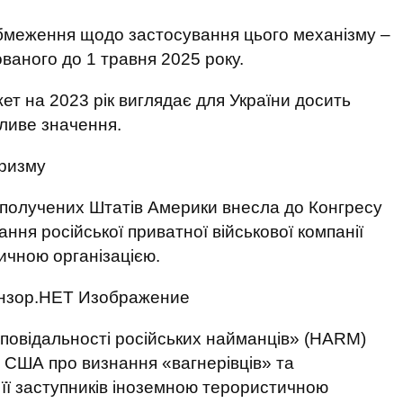
обмеження щодо застосування цього механізму –
ваного до 1 травня 2025 року.
т на 2023 рік виглядає для України досить
ливе значення.
ризму
 Сполучених Штатів Америки внесла до Конгресу
ння російської приватної військової компанії
ичною організацією.
дповідальності російських найманців» (HARM)
 США про визнання «вагнерівців» та
і її заступників іноземною терористичною