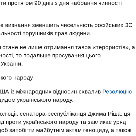
ити протягом 90 днів з дня набрання чинності
не визнання зменшить чисельність російських ЗС
альності порушників прав людини.
я стане не лише отримання тавра «терористів», а
ності, то подальше просування цього
України.
ького народу
США із міжнародних відносин схвалив
Резолюцію
оцидом українського народу.
золюції, сенатора-республіканця Джима Ріша, ця
д проти українського народу та закликає уряд
б запобігти майбутнім актам геноциду, а також