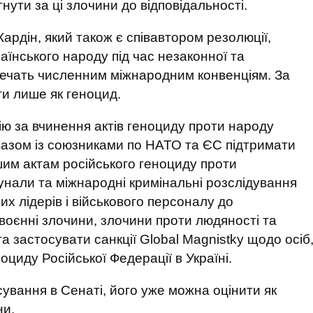
нути за ці злочини до відповідальності.
ардін, який також є співавтором резолюції,
раїнського народу під час незаконної та
речать численним міжнародним конвенціям. За
ти лише як геноцид.
ію за вчинення актів геноциду проти народу
разом із союзниками по НАТО та ЄС підтримати
шим актам російського геноциду проти
унали та міжнародні кримінальні розслідування
их лідерів і військового персоналу до
, воєнні злочини, злочини проти людяності та
а застосувати санкції Global Magnistky щодо осіб
оциду Російської Федерації в Україні.
ування в Сенаті, його уже можна оцінити як
ни.