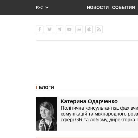
НОВОСТИ
СОБЫТИЯ
РУС
ENG
УКР
БЛОГИ
Катерина Одарченко
Політична консультантка, фахівчи
комунікацій та міжнародного розв
сфері GR та лобізму, директорка І
міжнародної консалтингової комп