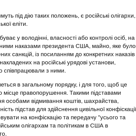
уть під дію таких положень, є російські олігархи,
ької еліти.
буває у володінні, власності або контролі осіб, на
ідними наказами президента США, майно, яке було
их санкцій, із посиланням до конкретних наказів
 накладених на російські урядові установи,
що співпрацювали з ними.
еться в загальному порядку, і для того, щоб це
о місце правопорушення. Такими підставами
ня особами відмивання коштів, шахрайства,
ість підстав для здійснення цивільної конфіскаці
вувати на конфіскацію та передачу "усього та
ійським олігархам та політикам в США в
то.