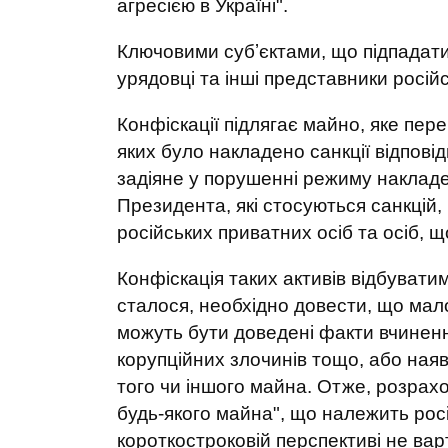
агресією в Україні".
Ключовими субʼєктами, що підпадатим
урядовці та інші представники російс
Конфіскації підлягає майно, яке пере
яких було накладено санкції відпов
задіяне у порушенні режиму накладен
Президента, які стосуються санкцій,
російських приватних осіб та осіб, 
Конфіскація таких активів відбуватим
сталося, необхідно довести, що мал
можуть бути доведені факти вчинен
корупційних злочинів тощо, або наявн
того чи іншого майна. Отже, розрахо
будь-якого майна", що належить рос
короткостроковій перспективі не вар