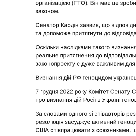
організацією (FTO). Він має це зроб
законом.
Сенатор Кардін заявив, що відповід
та допоможе притягнути до відповід
Оскільки наслідками такого визнанн
реальне притягнення до відповідаль
законопроекту є дуже важливим для 
Визнання дій РФ геноцидом українс
7 грудня 2022 року Комітет Сенату 
про визнання дій Росії в Україні ген
За словами одного зі співавторів ре
резолюція засуджує активний геноци
США співпрацювати з союзниками, що