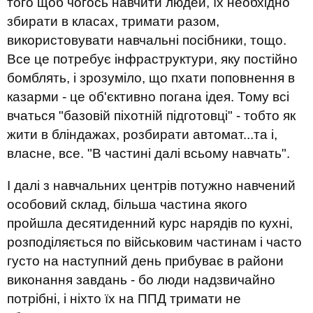
того щоб чогось навчити людей, їх необхідно
збирати в класах, тримати разом,
використовувати навчальні посібники, тощо.
Все це потребує інфраструктури, яку постійно
бомблять, і зрозуміло, що пхати поповнення в
казарми - це об'єктивно погана ідея. Тому всі
вчаться "базовій піхотній підготовці" - тобто як
жити в бліндажах, розбирати автомат...та і,
власне, все. "В частині далі всьому навчать".
І далі з навчальних центрів потужно навчений
особовий склад, більша частина якого
пройшла десятиденний курс нарядів по кухні,
розподіляється по військовим частинам і часто
густо на наступний день прибуває в райони
виконання завдань - бо люди надзвичайно
потрібні, і ніхто їх на ППД тримати не