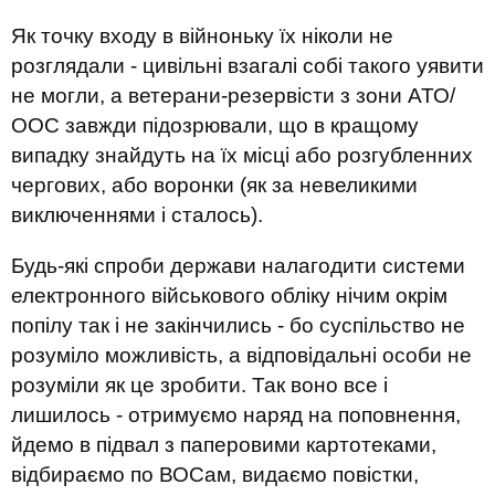
Як точку входу в війноньку їх ніколи не
розглядали - цивільні взагалі собі такого уявити
не могли, а ветерани-резервісти з зони АТО/
ООС завжди підозрювали, що в кращому
випадку знайдуть на їх місці або розгубленних
чергових, або воронки (як за невеликими
виключеннями і сталось).
Будь-які спроби держави налагодити системи
електронного військового обліку нічим окрім
попілу так і не закінчились - бо суспільство не
розуміло можливість, а відповідальні особи не
розуміли як це зробити. Так воно все і
лишилось - отримуємо наряд на поповнення,
йдемо в підвал з паперовими картотеками,
відбираємо по ВОСам, видаємо повістки,