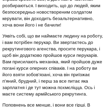
розбираються. І виходить, що до людей, яким
безпосередньо новоствореним солдатом
керувати, він доходить безальтернативно,
хоча вони його і не бачили!
Уявіть собі, що ви наймаєте людину на роботу,
і вам потрібен перукар. Ви звертаєтесь до
рекрутингового агенства, просите перукара, і
щоб він додатково пройшов курси перукарів.
Вам присилають механіка, який пройшов дуже
погані курси оперних співаків. І на роботу ви
його взяти зобов'язані, хоча він приїзжає
п'яний, брудний, і перш за все питає яка
зарплатня і де тут можна похмєліцца. Ось і
маєте систему армійського рекрутинга.
Поповнень все менше, і вони все гірші. В