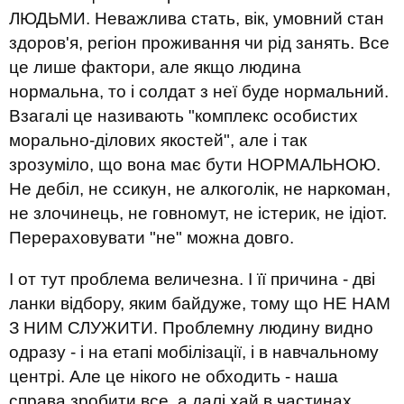
ЛЮДЬМИ. Неважлива стать, вік, умовний стан
здоров'я, регіон проживання чи рід занять. Все
це лише фактори, але якщо людина
нормальна, то і солдат з неї буде нормальний.
Взагалі це називають "комплекс особистих
морально-ділових якостей", але і так
зрозуміло, що вона має бути НОРМАЛЬНОЮ.
Не дебіл, не ссикун, не алкоголік, не наркоман,
не злочинець, не говномут, не істерик, не ідіот.
Перераховувати "не" можна довго.
І от тут проблема величезна. І її причина - дві
ланки відбору, яким байдуже, тому що НЕ НАМ
З НИМ СЛУЖИТИ. Проблемну людину видно
одразу - і на етапі мобілізації, і в навчальному
центрі. Але це нікого не обходить - наша
справа зробити все, а далі хай в частинах