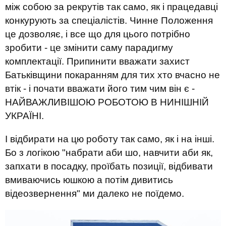
між собою за рекрутів так само, як і працедавці
конкурують за спеціалістів. Чинне Положення
це дозволяє, і все що для цього потрібно
зробити - це змінити саму парадигму
комплектації. Припинити вважати захист
Батьківщини покаранням для тих хто вчасно не
втік - і почати вважати його тим чим він є -
НАЙВАЖЛИВІШОЮ РОБОТОЮ В НИНІШНІЙ
УКРАЇНІ.
І відбирати на цю роботу так само, як і на інші.
Бо з логікою "набрати аби шо, навчити аби як,
запхати в посадку, проїбать позиції, відбивати
вмиваючись юшкою а потім дивитись
відеозвернення" ми далеко не поїдемо.