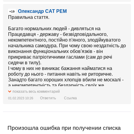
Олександр САТ РЕМ
+19
Правильна стаття.
Багато нормальних людей - дивляться на
Працедавця - державу - безвідповідального,
некомпетентного, постійно п'яного, злодійкуватого
начальника самодура. При чому свою нездатність до
виконання функціональних обов'язків - він
прикриває патріотичними гаслами (сам до речі
сидячи в тилу).
І чому в них не виникає бажання найматися на
роботу до нього - питання навіть не риторичне.
Занадто багато хороших хлопців вбили не москалі -
а некомпетентність та бездарність своїх же.
показать весь комментарий
Ответить
Ссылка
01.02.2023 10:26
Произошла ошибка при получении списка