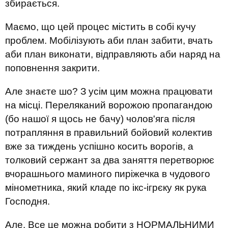
збирається.
Маємо, що цей процес містить в собі кучу
проблем. Мобілізують аби план забити, вчать
аби план виконати, відправляють аби наряд на
поповнення закрити.
Але знаєте шо? З усім цим можна працювати
на місці. Переляканий ворожою пропагандою
(бо нашої я щось не бачу) чолов'яга після
потрапляння в правильний бойовий колектив
вже за тиждень успішно косить ворогів, а
толковий сержант за два заняття перетворює
вчорашнього маминого пиріжечка в чудового
мінометника, який кладе по ікс-ігрєку як рука
Господня.
Але. Все це можна робити з НОРМАЛЬНИМИ