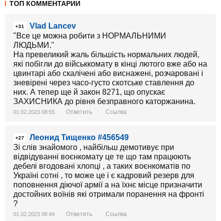
ТОП КОММЕНТАРИИ
Vlad Lancev
+31
"Все це можна робити з НОРМАЛЬНИМИ
ЛЮДЬМИ."
На превеликий жаль більшість нормальних людей,
які побігли до військкомату в кінці лютого вже або на
цвинтарі або скалічені або виснажені, розчаровані і
зневірені через часо-густо скотське ставлення до
них. А тепер ще й закон 8271, що опускає
ЗАХИСНИКА до рівня безправного каторжанина.
Ответить
Ссылка
01.02.2023 08:55
Леонид Тищенко #456549
+27
Зі слів знайомого , найбільш демотивує при
відвідуванні воєнкомату це те що там працюють
дебелі вгодовані хлопці , а таких воєнкоматів по
Україні сотні , то може це і є кадровий резерв для
поповнення діючої армії а на їхнє місце призначити
достойних воїнів які отримали поранення на фронті
?
Ответить
Ссылка
01.02.2023 08:44