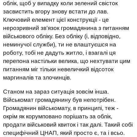
облік, щоб у випадку коли зелений свісток
засвистить вгору знову встати до лав.
Ключовий елемент цієї конструкції - це
нерозривний зв'язок громадянина з питанням
військового обліку. Без обліку (і, відповідно,
неминучої служби), ти не влаштуєшся на
роботу, тобі не дадуть житло, і взагалі ця
перепона настільки велика, що нехтувати цим
питанням міг тільки невеличкий відсоток
маргиналів та злочинців.
Станом на зараз ситуація зовсім інша.
Військомат громадянину був непотрібен.
Громадянин військомату, в принципі, теж -
окрім як корумповано порішать за облік,
продати військовий квиток і так далі. Такий собі
специфічний ЦНАП, який просто є, та і всьо.