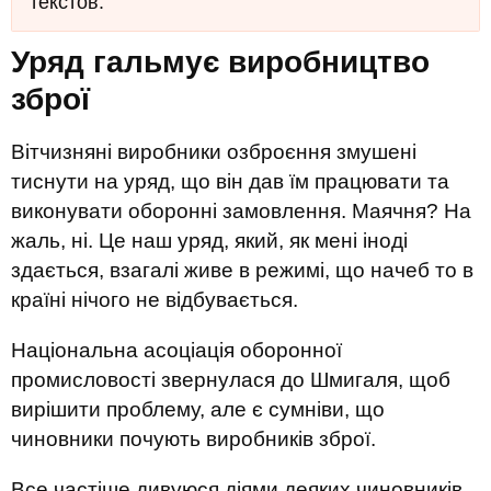
текстов.
Уряд гальмує виробництво
зброї
Вітчизняні виробники озброєння змушені
тиснути на уряд, що він дав їм працювати та
виконувати оборонні замовлення. Маячня? На
жаль, ні. Це наш уряд, який, як мені іноді
здається, взагалі живе в режимі, що начеб то в
країні нічого не відбувається.
Національна асоціація оборонної
промисловості звернулася до Шмигаля, щоб
вирішити проблему, але є сумніви, що
чиновники почують виробників зброї.
Все частіше дивуюся діями деяких чиновників.