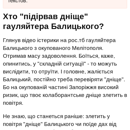
текстов.
Хто "підірвав дніще"
гауляйтера Балицького?
Глянув відео істерики на рос.тб гауляйтера
Балицького з окупованого Мелітополя.
Отримав масу задоволення. Боїться, каже,
опинитись, у "складній ситуації" - то можуть
вислідити, то отруїти. І головне, жаліється
Балицький, постійно треба перевіряти "дніще".
Бо на окупованій частині Запоріжжя високий
ризик, що твоє колаборантське дніще злетить в
повітря.
Не знаю, що станеться раніше: злетить у
повітря "дніще" Балицького чи поїде дах від