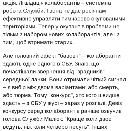
акція. Ліквідація колаборантів – системна
робота Служби. І вона не дає росіянам
ефективно управляти тимчасово окупованими
територіями. Тепер у окупантів проблеми не
тільки з набором нових колаборантів, але і з
тим, щоб втримати старих.
Але головний ефект "бавовн" – колаборанти
здають одне одного в СБУ. Знаю, що
почастішали звернення від "зрадників"
середньої ланки. Вони отримали чіткий сигнал
– є вибір між двома варіантами: або смерть,
або тюрма. Тому "конкурс", хто кого швидше
здасть – з СБУ у журі – зараз у розпалі. Девіз
конкурсу серед колаборантів раніше озвучив
голова Служби Малюк: "Краще коли двоє
ведуть, ніж коли четверо несуть". Інших