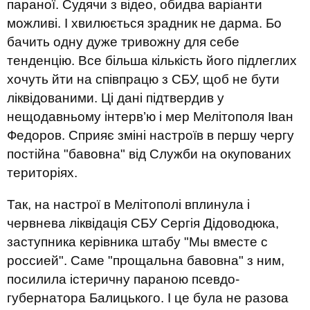
параної. Судячи з відео, обидва варіанти
можливі. І хвилюється зрадник не дарма. Бо
бачить одну дуже тривожну для себе
тенденцію. Все більша кількість його підлеглих
хочуть йти на співпрацю з СБУ, щоб не бути
ліквідованими. Ці дані підтвердив у
нещодавньому інтерв’ю і мер Мелітополя Іван
Федоров. Сприяє зміні настроїв в першу чергу
постійна "бавовна" від Служби на окупованих
територіях.
Так, на настрої в Мелітополі вплинула і
червнева ліквідація СБУ Сергія Дідоводюка,
заступника керівника штабу "Мы вместе с
россией". Саме "прощальна бавовна" з ним,
посилила істеричну параною псевдо-
губернатора Балицького. І це була не разова