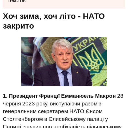
текстов.
Хоч зима, хоч літо - НАТО
закрито
1. Президент Франції Емманюель Макрон
28
червня 2023 року, виступаючи разом з
генеральним секретарем НАТО Єнсом
Столтенбергом в Єлисейському палаці у
Парижі, заявив про необхідність вільнюському