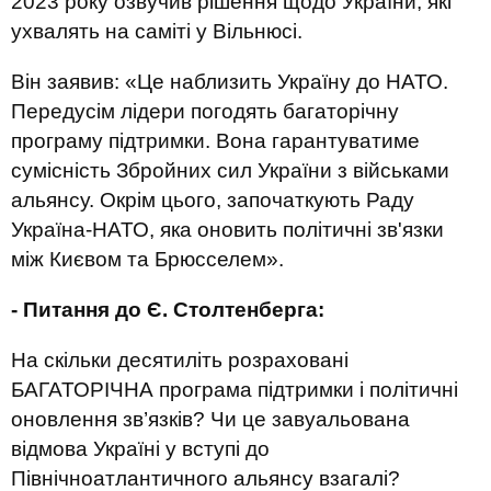
2023 року озвучив рішення щодо України, які
ухвалять на саміті у Вільнюсі.
Він заявив: «Це наблизить Україну до НАТО.
Передусім лідери погодять багаторічну
програму підтримки. Вона гарантуватиме
сумісність Збройних сил України з військами
альянсу. Окрім цього, започаткують Раду
Україна-НАТО, яка оновить політичні зв'язки
між Києвом та Брюсселем».
- Питання до Є. Столтенберга:
На скільки десятиліть розраховані
БАГАТОРІЧНА програма підтримки і політичні
оновлення зв’язків? Чи це завуальована
відмова Україні у вступі до
Північноатлантичного альянсу взагалі?