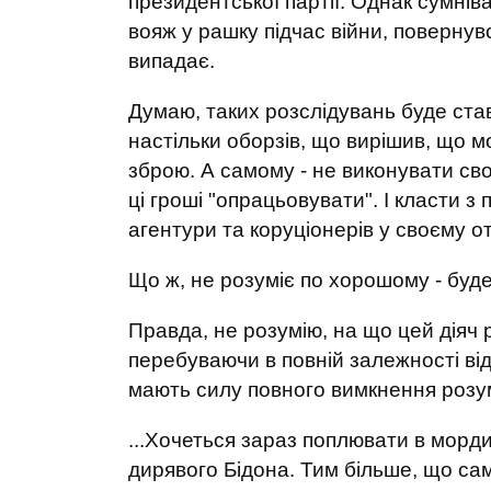
президентської партії. Однак сумнів
вояж у рашку підчас війни, повернув
випадає.
Думаю, таких розслідувань буде став
настільки оборзів, що вирішив, що м
зброю. А самому - не виконувати сво
ці гроші "опрацьовувати". І класти з
агентури та коруціонерів у своєму о
Що ж, не розуміє по хорошому - буде 
Правда, не розумію, на що цей діяч 
перебуваючи в повній залежності ві
мають силу повного вимкнення розум
...Хочеться зараз поплювати в морд
дирявого Бідона. Тим більше, що сам