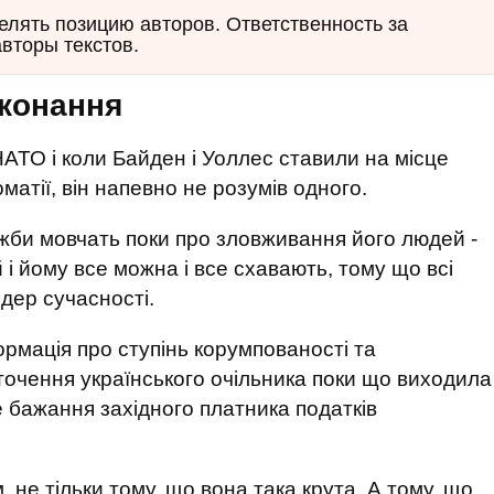
елять позицию авторов. Ответственность за
авторы текстов.
иконання
НАТО і коли Байден і Уоллес ставили на місце
матії, він напевно не розумів одного.
ужби мовчать поки про зловживання його людей -
 і йому все можна і все схавають, тому що всі
ідер сучасності.
формація про ступінь корумпованості та
очення українського очільника поки що виходила
е бажання західного платника податків
, не тільки тому, що вона така крута. А тому, що