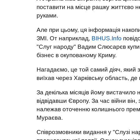
поставити на місце рашку життєво не
руками.
Але при цьому, ця інформація накопи
ЗМІ. От наприклад,
BIHUS.Info
повідо
"Слуг народу" Вадим Слюсарєв купив
бізнес в окупованому Криму.
Нагадаємо, це той самий діяч, який
виїхав через Харківську область, де н
За декілька місяців йому вистачило 
відвідавши Європу. За час війни він
належав оточенню колишнього прем’
Мураєва.
Співрозмовники видання у "Слузі нар