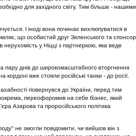
обхідно для західного світу. Тим більше - нашими
чується. І іноді вона починає вихлюпуватися в
мляє, що особистий друг Зеленського та спонсор
 нерухомість у Ніцці з партнеркою, яка веде
 за пару днів до широкомасштабного вторгнення
а кордоні вже стояли російські танки - до росії.
нахабності повернувся до України, перед тим
, зокрема, переофоромив на себе бізнес, який
єра Азарова та проросійського політика
оду" не змогли повідомити, чи вийшов він з