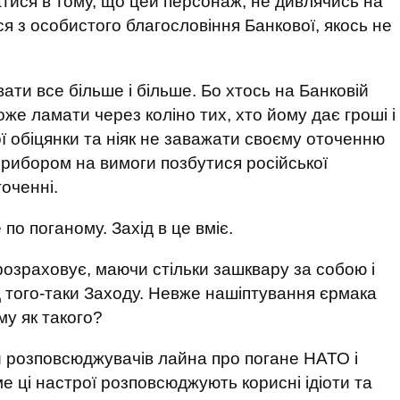
атися в тому, що цей персонаж, не дивлячись на
ся з особистого благословіння Банкової, якось не
ати все більше і більше. Бо хтось на Банковій
оже ламати через коліно тих, хто йому дає гроші і
ї обіцянки та ніяк не заважати своєму оточенню
 прибором на вимоги позбутися російської
точенні.
по поганому. Захід в це вміє.
розраховує, маючи стільки зашквару за собою і
д того-таки Заходу. Невже нашіптування єрмака
у як такого?
и розповсюджувачів лайна про погане НАТО і
е ці настрої розповсюджують корисні ідіоти та