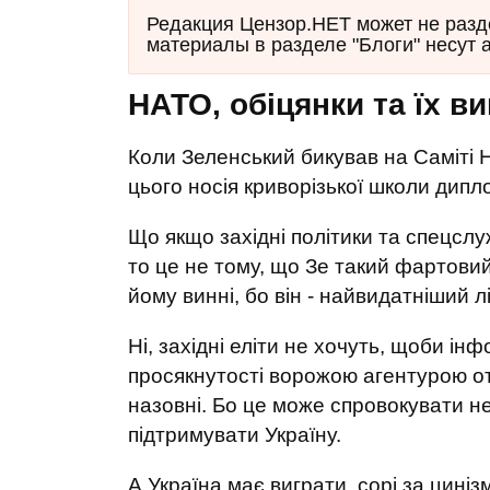
Редакция Цензор.НЕТ может не разд
материалы в разделе "Блоги" несут 
НАТО, обіцянки та їх в
Коли Зеленський бикував на Саміті 
цього носія криворізької школи дипло
Що якщо західні політики та спецсл
то це не тому, що Зе такий фартовий
йому винні, бо він - найвидатніший л
Ні, західні еліти не хочуть, щоби ін
просякнутості ворожою агентурою от
назовні. Бо це може спровокувати н
підтримувати Україну.
А Україна має виграти, сорі за цинізм