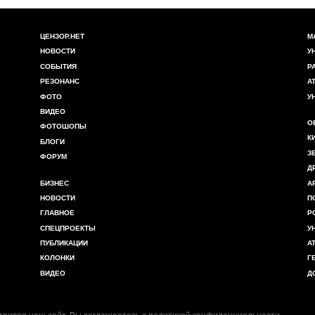
ЦЕНЗОР.НЕТ
М
НОВОСТИ
У
СОБЫТИЯ
Р
РЕЗОНАНС
А
ФОТО
У
ВИДЕО
О
ФОТОШОПЫ
К
БЛОГИ
З
ФОРУМ
Д
БИЗНЕС
А
НОВОСТИ
П
ГЛАВНОЕ
Р
СПЕЦПРОЕКТЫ
У
ПУБЛИКАЦИИ
А
КОЛОНКИ
Г
ВИДЕО
Д